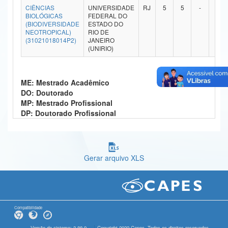
CIÊNCIAS
UNIVERSIDADE
RJ
5
5
-
-
Ministério da Ciência, Tecnologia, Inovações e Comunicações
BIOLÓGICAS
FEDERAL DO
(BIODIVERSIDADE
ESTADO DO
NEOTROPICAL)
RIO DE
Ministério do Meio Ambiente
(31021018014P2)
JANEIRO
(UNIRIO)
Ministério do Turismo
Ministério do Desenvolvimento Regional
ME: Mestrado Acadêmico
DO: Doutorado
Controladoria-Geral da União
MP: Mestrado Profissional
DP: Doutorado Profissional
Ministério da Mulher, da Família e dos Direitos Humanos
Secretaria-Geral
Secretaria de Governo
Gerar arquivo XLS
Gabinete de Segurança Institucional
Advocacia-Geral da União
Compatibilidade
Banco Central do Brasil