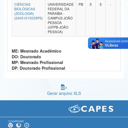
CIÊNCIAS
UNIVERSIDADE
PB
5
5
-
-
Ministério da Ciência, Tecnologia, Inovações e Comunicações
BIOLÓGICAS
FEDERAL DA
(ZOOLOGIA)
PARAÍBA -
(24001015029P6)
CAMPUS JOÃO
Ministério do Meio Ambiente
PESSOA
(UFPB-JOÃO
Ministério do Turismo
PESSOA)
Ministério do Desenvolvimento Regional
ME: Mestrado Acadêmico
Controladoria-Geral da União
DO: Doutorado
MP: Mestrado Profissional
Ministério da Mulher, da Família e dos Direitos Humanos
DP: Doutorado Profissional
Secretaria-Geral
Secretaria de Governo
Gerar arquivo XLS
Gabinete de Segurança Institucional
Advocacia-Geral da União
Banco Central do Brasil
Compatibilidade