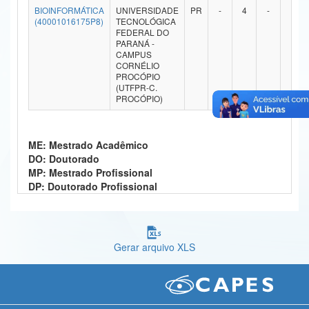
BIOINFORMÁTICA
UNIVERSIDADE
PR
-
4
-
-
Ministério da Ciência, Tecnologia, Inovações e Comunicações
(40001016175P8)
TECNOLÓGICA
FEDERAL DO
PARANÁ -
Ministério do Meio Ambiente
CAMPUS
CORNÉLIO
Ministério do Turismo
PROCÓPIO
(UTFPR-C.
PROCÓPIO)
Ministério do Desenvolvimento Regional
Controladoria-Geral da União
ME: Mestrado Acadêmico
Ministério da Mulher, da Família e dos Direitos Humanos
DO: Doutorado
MP: Mestrado Profissional
Secretaria-Geral
DP: Doutorado Profissional
Secretaria de Governo
Gabinete de Segurança Institucional
Gerar arquivo XLS
Advocacia-Geral da União
Banco Central do Brasil