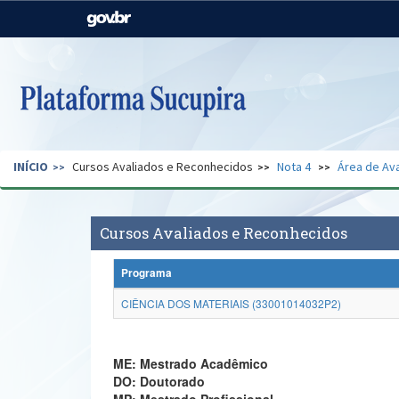
Casa Civil
Ministério da Justiça e
Segurança Pública
Ministério da Agricultura,
Ministério da Educação
Pecuária e Abastecimento
Ministério do Meio Ambiente
Ministério do Turismo
INÍCIO
Cursos Avaliados e Reconhecidos
Nota 4
Área de Ava
Secretaria de Governo
Gabinete de Segurança
Institucional
Cursos Avaliados e Reconhecidos
Programa
CIÊNCIA DOS MATERIAIS (33001014032P2)
ME: Mestrado Acadêmico
DO: Doutorado