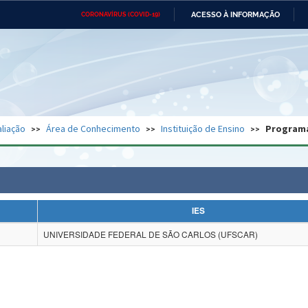
ACESSO À INFORMAÇÃO
CORONAVÍRUS (COVID-19)
Ministério da Defesa
Ministério das Relações
Mini
Exteriores
IR
PARA
O
CONTEÚDO
Ministério da Cidadania
Ministério da Saúde
Mini
Ministério do Desenvolvimento
Controladoria-Geral da União
Minis
Regional
e do
liação
Área de Conhecimento
Instituição de Ensino
Program
Advocacia-Geral da União
Banco Central do Brasil
Plana
IES
UNIVERSIDADE FEDERAL DE SÃO CARLOS (UFSCAR)