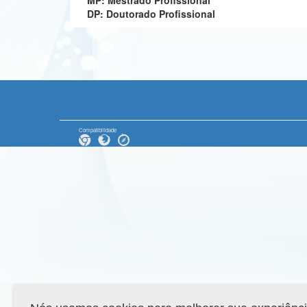
MP: Mestrado Profissional
DP: Doutorado Profissional
Compatibilidade