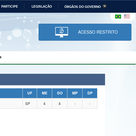
PARTICIPE
LEGISLAÇÃO
ÓRGÃOS DO GOVERNO
stério da Economia
Ministério da Infraestrutura
stério de Minas e Energia
Ministério da Ciência,
Tecnologia, Inovações e
ACESSO RESTRITO
Comunicações
tério da Mulher, da Família
Secretaria-Geral
s Direitos Humanos
a
lto
UF
ME
DO
MP
DP
SP
4
4
-
-