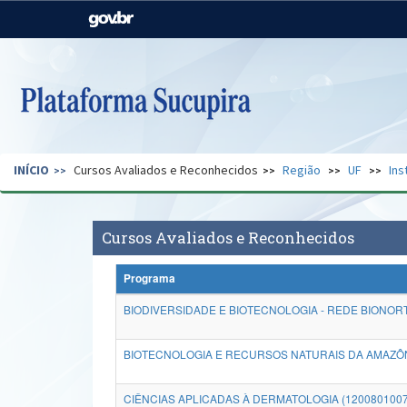
Casa Civil
Ministério da Justiça e
Segurança Pública
Ministério da Agricultura,
Ministério da Educação
Pecuária e Abastecimento
Ministério do Meio Ambiente
Ministério do Turismo
INÍCIO
Cursos Avaliados e Reconhecidos
Região
UF
Ins
Secretaria de Governo
Gabinete de Segurança
Institucional
Cursos Avaliados e Reconhecidos
Programa
BIODIVERSIDADE E BIOTECNOLOGIA - REDE BIONORT
BIOTECNOLOGIA E RECURSOS NATURAIS DA AMAZÔNI
CIÊNCIAS APLICADAS À DERMATOLOGIA (120080100