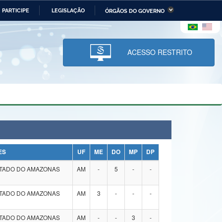
PARTICIPE
LEGISLAÇÃO
ÓRGÃOS DO GOVERNO
stério da Economia
Ministério da Infraestrutura
stério de Minas e Energia
Ministério da Ciência,
Tecnologia, Inovações e
ACESSO RESTRITO
Comunicações
tério da Mulher, da Família
Secretaria-Geral
s Direitos Humanos
lto
ES
UF
ME
DO
MP
DP
STADO DO AMAZONAS
AM
-
5
-
-
STADO DO AMAZONAS
AM
3
-
-
-
STADO DO AMAZONAS
AM
-
-
3
-