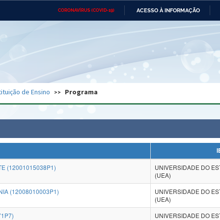
ACESSO À INFORMAÇÃO
CORONAVÍRUS (COVID-19)
Ministério da Defesa
Ministério das Relações
Mini
Exteriores
IR
PARA
O
CONTEÚDO
Ministério da Cidadania
Ministério da Saúde
Mini
Ministério do Desenvolvimento
Controladoria-Geral da União
Minis
Regional
e do
tituição de Ensino
Programa
Advocacia-Geral da União
Banco Central do Brasil
Plana
I
E (12001015038P1)
UNIVERSIDADE DO E
(UEA)
A (12008010003P1)
UNIVERSIDADE DO E
(UEA)
71P7)
UNIVERSIDADE DO E