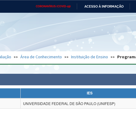
ACESSO À INFORMAÇÃO
CORONAVÍRUS (COVID-19)
Ministério da Defesa
Ministério das Relações
Mini
Exteriores
IR
PARA
O
CONTEÚDO
Ministério da Cidadania
Ministério da Saúde
Mini
Ministério do Desenvolvimento
Controladoria-Geral da União
Minis
Regional
e do
liação
Área de Conhecimento
Instituição de Ensino
Program
Advocacia-Geral da União
Banco Central do Brasil
Plana
IES
UNIVERSIDADE FEDERAL DE SÃO PAULO (UNIFESP)