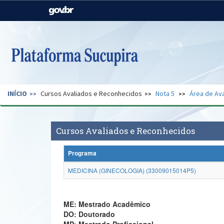
Casa Civil
Ministério da Justiça e
Segurança Pública
Ministério da Agricultura,
Ministério da Educação
Pecuária e Abastecimento
Ministério do Meio Ambiente
Ministério do Turismo
INÍCIO
Cursos Avaliados e Reconhecidos
Nota 5
Área de Ava
Secretaria de Governo
Gabinete de Segurança
Institucional
Cursos Avaliados e Reconhecidos
Programa
MEDICINA (GINECOLOGIA) (33009015014P5)
ME: Mestrado Acadêmico
DO: Doutorado