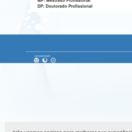
MP: Mestrado Profissional
DP: Doutorado Profissional
Compatibilidade