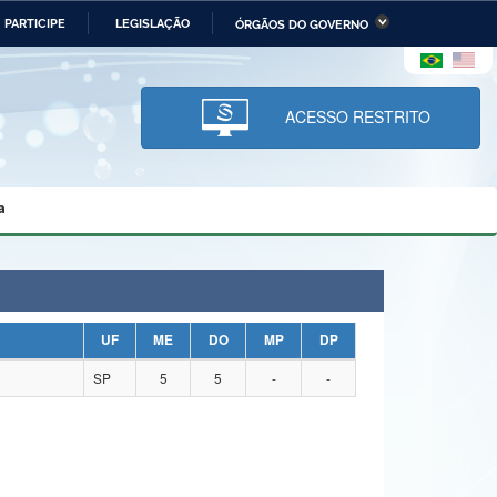
PARTICIPE
LEGISLAÇÃO
ÓRGÃOS DO GOVERNO
stério da Economia
Ministério da Infraestrutura
stério de Minas e Energia
Ministério da Ciência,
Tecnologia, Inovações e
ACESSO RESTRITO
Comunicações
tério da Mulher, da Família
Secretaria-Geral
s Direitos Humanos
a
lto
UF
ME
DO
MP
DP
SP
5
5
-
-