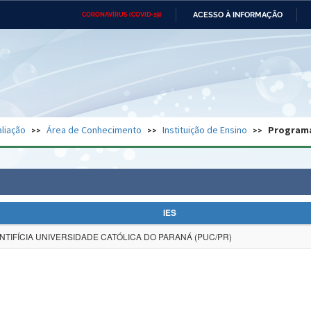
ACESSO À INFORMAÇÃO
CORONAVÍRUS (COVID-19)
Ministério da Defesa
Ministério das Relações
Mini
Exteriores
IR
PARA
O
CONTEÚDO
Ministério da Cidadania
Ministério da Saúde
Mini
Ministério do Desenvolvimento
Controladoria-Geral da União
Minis
Regional
e do
liação
Área de Conhecimento
Instituição de Ensino
Program
Advocacia-Geral da União
Banco Central do Brasil
Plana
IES
NTIFÍCIA UNIVERSIDADE CATÓLICA DO PARANÁ (PUC/PR)