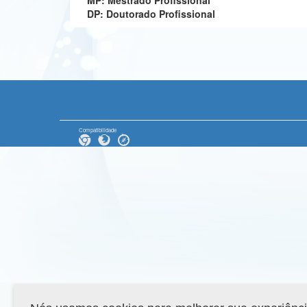
MP: Mestrado Profissional
DP: Doutorado Profissional
Compatibilidade