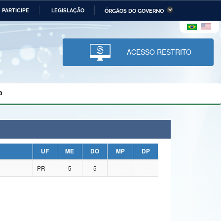
PARTICIPE
LEGISLAÇÃO
ÓRGÃOS DO GOVERNO
stério da Economia
Ministério da Infraestrutura
stério de Minas e Energia
Ministério da Ciência,
Tecnologia, Inovações e
ACESSO RESTRITO
Comunicações
tério da Mulher, da Família
Secretaria-Geral
s Direitos Humanos
a
lto
UF
ME
DO
MP
DP
PR
5
5
-
-