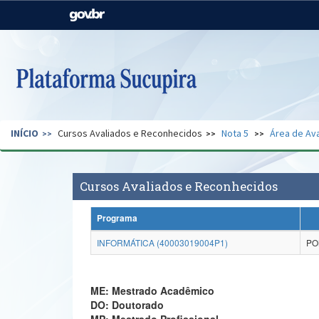
Casa Civil
Ministério da Justiça e
Segurança Pública
Ministério da Agricultura,
Ministério da Educação
Pecuária e Abastecimento
Ministério do Meio Ambiente
Ministério do Turismo
INÍCIO
Cursos Avaliados e Reconhecidos
Nota 5
Área de Ava
Secretaria de Governo
Gabinete de Segurança
Institucional
Cursos Avaliados e Reconhecidos
Programa
INFORMÁTICA (40003019004P1)
PO
ME: Mestrado Acadêmico
DO: Doutorado