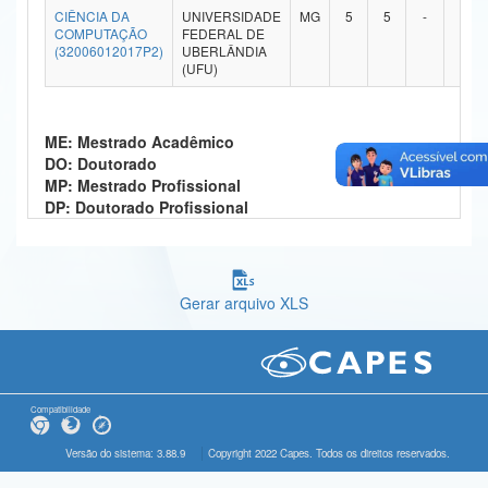
CIÊNCIA DA
UNIVERSIDADE
MG
5
5
-
-
Ministério da Ciência, Tecnologia, Inovações e Comunicações
COMPUTAÇÃO
FEDERAL DE
(32006012017P2)
UBERLÂNDIA
(UFU)
Ministério do Meio Ambiente
Ministério do Turismo
ME: Mestrado Acadêmico
Ministério do Desenvolvimento Regional
DO: Doutorado
MP: Mestrado Profissional
Controladoria-Geral da União
DP: Doutorado Profissional
Ministério da Mulher, da Família e dos Direitos Humanos
Secretaria-Geral
Gerar arquivo XLS
Secretaria de Governo
Gabinete de Segurança Institucional
Compatibilidade
Advocacia-Geral da União
Versão do sistema: 3.88.9
Copyright 2022 Capes. Todos os direitos reservados.
Banco Central do Brasil