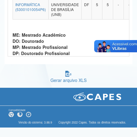
INFORMÁTICA
UNIVERSIDADE
DF
5
5
-
-
Ministério da Ciência, Tecnologia, Inovações e Comunicações
(53001010054P6)
DE BRASÍLIA
(UNB)
Ministério do Meio Ambiente
Ministério do Turismo
ME: Mestrado Acadêmico
DO: Doutorado
Ministério do Desenvolvimento Regional
MP: Mestrado Profissional
DP: Doutorado Profissional
Controladoria-Geral da União
Ministério da Mulher, da Família e dos Direitos Humanos
Gerar arquivo XLS
Secretaria-Geral
Secretaria de Governo
Gabinete de Segurança Institucional
Compatibilidade
Advocacia-Geral da União
Versão do sistema: 3.88.9
Copyright 2022 Capes. Todos os direitos reservados.
Banco Central do Brasil