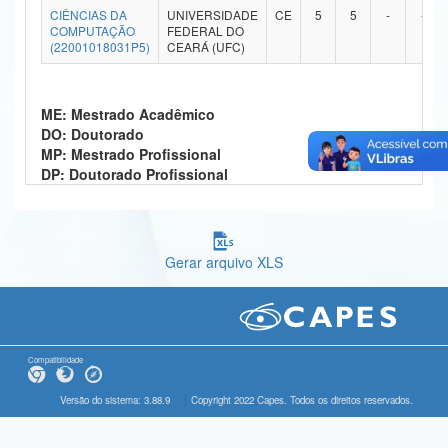
CIÊNCIAS DA
UNIVERSIDADE
CE
5
5
-
-
Ministério da Ciência, Tecnologia, Inovações e Comunicações
COMPUTAÇÃO
FEDERAL DO
(22001018031P5)
CEARÁ (UFC)
Ministério do Meio Ambiente
Ministério do Turismo
ME: Mestrado Acadêmico
DO: Doutorado
Ministério do Desenvolvimento Regional
MP: Mestrado Profissional
DP: Doutorado Profissional
Controladoria-Geral da União
Ministério da Mulher, da Família e dos Direitos Humanos
Gerar arquivo XLS
Secretaria-Geral
Secretaria de Governo
Gabinete de Segurança Institucional
Compatibilidade
Advocacia-Geral da União
Versão do sistema: 3.88.9
Copyright 2022 Capes. Todos os direitos reservados.
Banco Central do Brasil