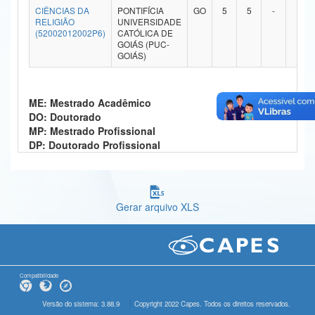
CIÊNCIAS DA
PONTIFÍCIA
GO
5
5
-
-
Ministério da Ciência, Tecnologia, Inovações e Comunicações
RELIGIÃO
UNIVERSIDADE
(52002012002P6)
CATÓLICA DE
GOIÁS (PUC-
Ministério do Meio Ambiente
GOIÁS)
Ministério do Turismo
ME: Mestrado Acadêmico
Ministério do Desenvolvimento Regional
DO: Doutorado
MP: Mestrado Profissional
Controladoria-Geral da União
DP: Doutorado Profissional
Ministério da Mulher, da Família e dos Direitos Humanos
Secretaria-Geral
Gerar arquivo XLS
Secretaria de Governo
Gabinete de Segurança Institucional
Advocacia-Geral da União
Compatibilidade
Banco Central do Brasil
Versão do sistema: 3.88.9
Copyright 2022 Capes. Todos os direitos reservados.