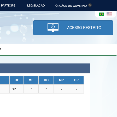
PARTICIPE
LEGISLAÇÃO
ÓRGÃOS DO GOVERNO
stério da Economia
Ministério da Infraestrutura
stério de Minas e Energia
Ministério da Ciência,
Tecnologia, Inovações e
ACESSO RESTRITO
Comunicações
tério da Mulher, da Família
Secretaria-Geral
s Direitos Humanos
a
lto
UF
ME
DO
MP
DP
SP
7
7
-
-