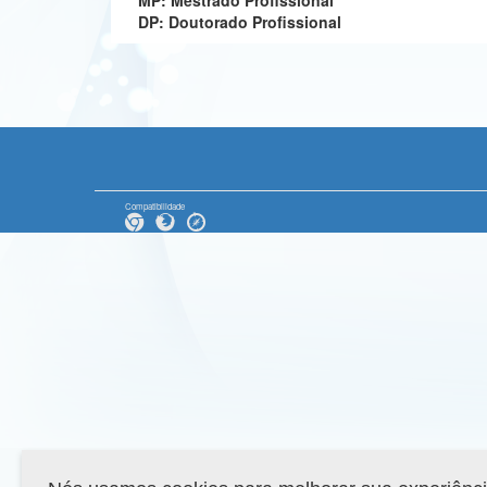
MP: Mestrado Profissional
DP: Doutorado Profissional
Compatibilidade