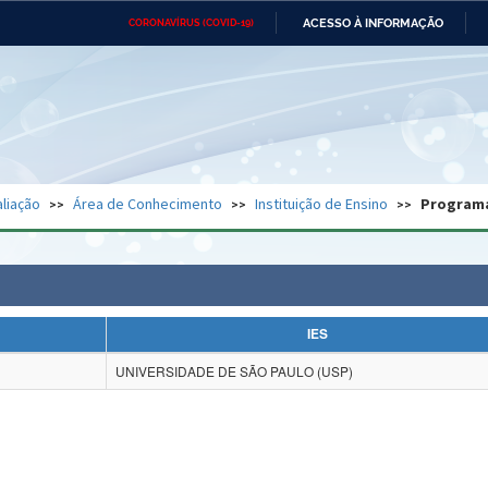
ACESSO À INFORMAÇÃO
CORONAVÍRUS (COVID-19)
Ministério da Defesa
Ministério das Relações
Mini
Exteriores
IR
PARA
O
CONTEÚDO
Ministério da Cidadania
Ministério da Saúde
Mini
Ministério do Desenvolvimento
Controladoria-Geral da União
Minis
Regional
e do
liação
Área de Conhecimento
Instituição de Ensino
Program
Advocacia-Geral da União
Banco Central do Brasil
Plana
IES
UNIVERSIDADE DE SÃO PAULO (USP)