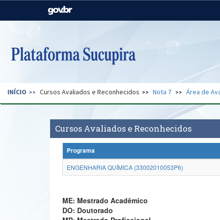
Casa Civil
Ministério da Justiça e
Segurança Pública
Ministério da Agricultura,
Ministério da Educação
Pecuária e Abastecimento
Ministério do Meio Ambiente
Ministério do Turismo
INÍCIO
Cursos Avaliados e Reconhecidos
Nota 7
Área de Ava
Secretaria de Governo
Gabinete de Segurança
Institucional
Cursos Avaliados e Reconhecidos
Programa
ENGENHARIA QUÍMICA (33002010053P6)
ME: Mestrado Acadêmico
DO: Doutorado