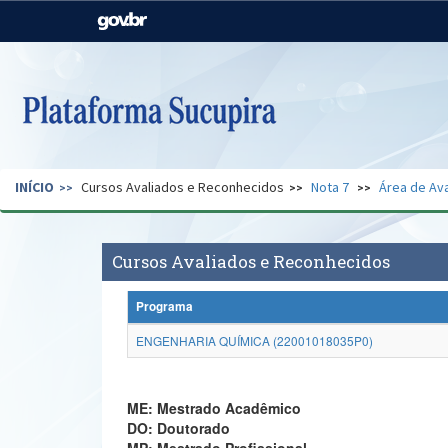
Casa Civil
Ministério da Justiça e
Segurança Pública
Ministério da Agricultura,
Ministério da Educação
Pecuária e Abastecimento
Ministério do Meio Ambiente
Ministério do Turismo
INÍCIO
Cursos Avaliados e Reconhecidos
Nota 7
Área de Ava
Secretaria de Governo
Gabinete de Segurança
Institucional
Cursos Avaliados e Reconhecidos
Programa
ENGENHARIA QUÍMICA (22001018035P0)
ME: Mestrado Acadêmico
DO: Doutorado