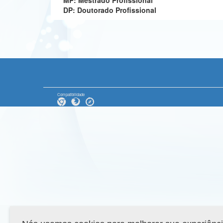
MP: Mestrado Profissional
DP: Doutorado Profissional
Compatibilidade