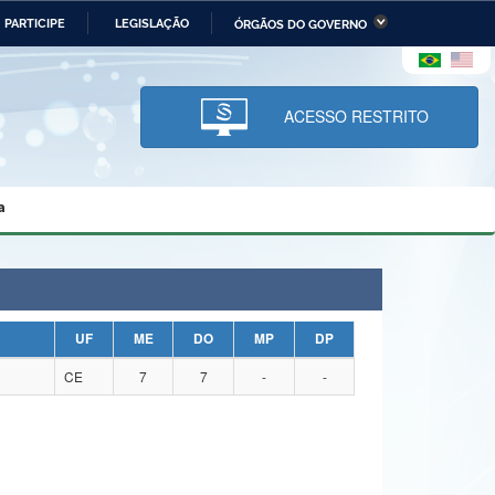
PARTICIPE
LEGISLAÇÃO
ÓRGÃOS DO GOVERNO
stério da Economia
Ministério da Infraestrutura
stério de Minas e Energia
Ministério da Ciência,
Tecnologia, Inovações e
ACESSO RESTRITO
Comunicações
tério da Mulher, da Família
Secretaria-Geral
s Direitos Humanos
a
lto
UF
ME
DO
MP
DP
CE
7
7
-
-