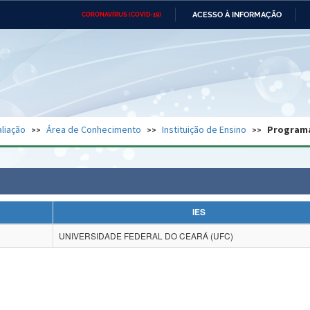
ACESSO À INFORMAÇÃO
CORONAVÍRUS (COVID-19)
Ministério da Defesa
Ministério das Relações
Mini
Exteriores
IR
PARA
O
CONTEÚDO
Ministério da Cidadania
Ministério da Saúde
Mini
Ministério do Desenvolvimento
Controladoria-Geral da União
Minis
Regional
e do
liação
Área de Conhecimento
Instituição de Ensino
Program
Advocacia-Geral da União
Banco Central do Brasil
Plana
IES
UNIVERSIDADE FEDERAL DO CEARÁ (UFC)