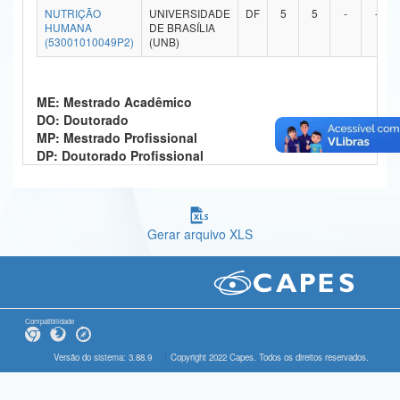
NUTRIÇÃO
UNIVERSIDADE
DF
5
5
-
-
Ministério da Ciência, Tecnologia, Inovações e Comunicações
HUMANA
DE BRASÍLIA
(53001010049P2)
(UNB)
Ministério do Meio Ambiente
Ministério do Turismo
ME: Mestrado Acadêmico
DO: Doutorado
Ministério do Desenvolvimento Regional
MP: Mestrado Profissional
DP: Doutorado Profissional
Controladoria-Geral da União
Ministério da Mulher, da Família e dos Direitos Humanos
Gerar arquivo XLS
Secretaria-Geral
Secretaria de Governo
Gabinete de Segurança Institucional
Compatibilidade
Advocacia-Geral da União
Versão do sistema: 3.88.9
Copyright 2022 Capes. Todos os direitos reservados.
Banco Central do Brasil