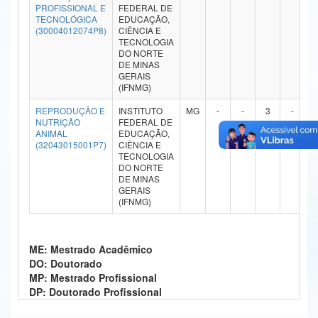
PROFISSIONAL E
FEDERAL DE
Ministério da Ciência, Tecnologia, Inovações e Comunicações
TECNOLÓGICA
EDUCAÇÃO,
(30004012074P8)
CIÊNCIA E
TECNOLOGIA
Ministério do Meio Ambiente
DO NORTE
DE MINAS
Ministério do Turismo
GERAIS
(IFNMG)
Ministério do Desenvolvimento Regional
REPRODUÇÃO E
INSTITUTO
MG
-
-
3
-
NUTRIÇÃO
FEDERAL DE
Controladoria-Geral da União
ANIMAL
EDUCAÇÃO,
(32043015001P7)
CIÊNCIA E
TECNOLOGIA
Ministério da Mulher, da Família e dos Direitos Humanos
DO NORTE
DE MINAS
Secretaria-Geral
GERAIS
(IFNMG)
Secretaria de Governo
Gabinete de Segurança Institucional
ME: Mestrado Acadêmico
DO: Doutorado
Advocacia-Geral da União
MP: Mestrado Profissional
DP: Doutorado Profissional
Banco Central do Brasil