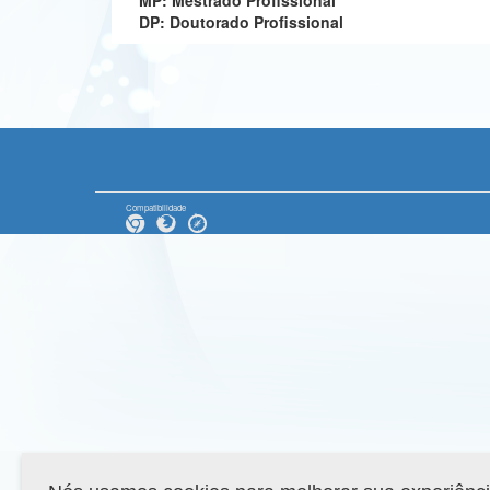
MP: Mestrado Profissional
DP: Doutorado Profissional
Compatibilidade