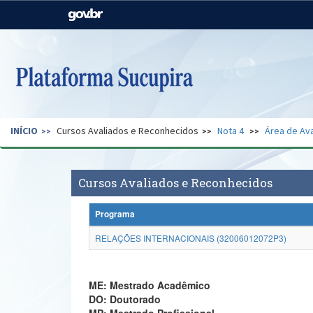
Casa Civil
Ministério da Justiça e
Segurança Pública
Ministério da Agricultura,
Ministério da Educação
Pecuária e Abastecimento
Ministério do Meio Ambiente
Ministério do Turismo
INÍCIO
Cursos Avaliados e Reconhecidos
Nota 4
Área de Ava
Secretaria de Governo
Gabinete de Segurança
Institucional
Cursos Avaliados e Reconhecidos
Programa
RELAÇÕES INTERNACIONAIS (32006012072P3)
ME: Mestrado Acadêmico
DO: Doutorado