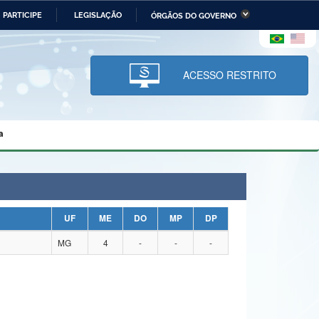
PARTICIPE
LEGISLAÇÃO
ÓRGÃOS DO GOVERNO
stério da Economia
Ministério da Infraestrutura
stério de Minas e Energia
Ministério da Ciência,
Tecnologia, Inovações e
ACESSO RESTRITO
Comunicações
tério da Mulher, da Família
Secretaria-Geral
s Direitos Humanos
a
lto
UF
ME
DO
MP
DP
MG
4
-
-
-