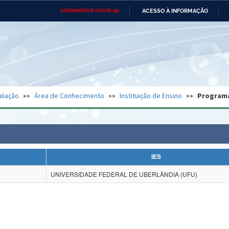
ACESSO À INFORMAÇÃO
CORONAVÍRUS (COVID-19)
Ministério da Defesa
Ministério das Relações
Mini
Exteriores
IR
PARA
O
CONTEÚDO
Ministério da Cidadania
Ministério da Saúde
Mini
Ministério do Desenvolvimento
Controladoria-Geral da União
Minis
Regional
e do
liação
Área de Conhecimento
Instituição de Ensino
Program
Advocacia-Geral da União
Banco Central do Brasil
Plana
IES
UNIVERSIDADE FEDERAL DE UBERLÂNDIA (UFU)