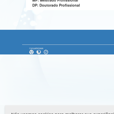
MP: Mestrado Profissional
DP: Doutorado Profissional
Compatibilidade