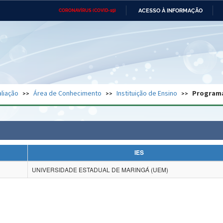
ACESSO À INFORMAÇÃO
CORONAVÍRUS (COVID-19)
Ministério da Defesa
Ministério das Relações
Mini
Exteriores
IR
PARA
O
CONTEÚDO
Ministério da Cidadania
Ministério da Saúde
Mini
Ministério do Desenvolvimento
Controladoria-Geral da União
Minis
Regional
e do
liação
Área de Conhecimento
Instituição de Ensino
Program
Advocacia-Geral da União
Banco Central do Brasil
Plana
IES
UNIVERSIDADE ESTADUAL DE MARINGÁ (UEM)