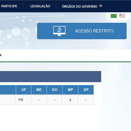
PARTICIPE
LEGISLAÇÃO
ÓRGÃOS DO GOVERNO
stério da Economia
Ministério da Infraestrutura
stério de Minas e Energia
Ministério da Ciência,
Tecnologia, Inovações e
ACESSO RESTRITO
Comunicações
tério da Mulher, da Família
Secretaria-Geral
s Direitos Humanos
a
lto
UF
ME
DO
MP
DP
PR
-
-
4
-