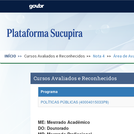
Casa Civil
Ministério da Justiça e
Segurança Pública
Ministério da Agricultura,
Ministério da Educação
Pecuária e Abastecimento
Ministério do Meio Ambiente
Ministério do Turismo
INÍCIO
Cursos Avaliados e Reconhecidos
Nota 4
Área de Ava
Secretaria de Governo
Gabinete de Segurança
Institucional
Cursos Avaliados e Reconhecidos
Programa
POLÍTICAS PÚBLICAS (40004015033P8)
ME: Mestrado Acadêmico
DO: Doutorado