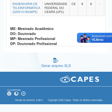
ENGENHARIA DE
UNIVERSIDADE
CE
6
6
-
-
Ministério da Ciência, Tecnologia, Inovações e Comunicações
TELEINFORMÁTICA
FEDERAL DO
(22001018048P5)
CEARÁ (UFC)
Ministério do Meio Ambiente
Ministério do Turismo
ME: Mestrado Acadêmico
DO: Doutorado
Ministério do Desenvolvimento Regional
MP: Mestrado Profissional
DP: Doutorado Profissional
Controladoria-Geral da União
Ministério da Mulher, da Família e dos Direitos Humanos
Gerar arquivo XLS
Secretaria-Geral
Secretaria de Governo
Gabinete de Segurança Institucional
Compatibilidade
Advocacia-Geral da União
Versão do sistema: 3.88.9
Copyright 2022 Capes. Todos os direitos reservados.
Banco Central do Brasil