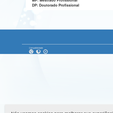
MP: Mestrado Profissional
DP: Doutorado Profissional
Compatibilidade