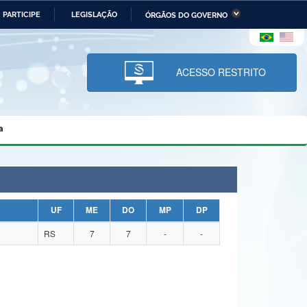
PARTICIPE
LEGISLAÇÃO
ÓRGÃOS DO GOVERNO
stério da Economia
Ministério da Infraestrutura
stério de Minas e Energia
Ministério da Ciência,
Tecnologia, Inovações e
ACESSO RESTRITO
Comunicações
tério da Mulher, da Família
Secretaria-Geral
s Direitos Humanos
a
lto
UF
ME
DO
MP
DP
RS
7
7
-
-