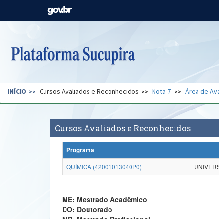
Casa Civil
Ministério da Justiça e
Segurança Pública
Ministério da Agricultura,
Ministério da Educação
Pecuária e Abastecimento
Ministério do Meio Ambiente
Ministério do Turismo
INÍCIO
Cursos Avaliados e Reconhecidos
Nota 7
Área de Ava
Secretaria de Governo
Gabinete de Segurança
Institucional
Cursos Avaliados e Reconhecidos
Programa
QUÍMICA (42001013040P0)
UNIVERS
ME: Mestrado Acadêmico
DO: Doutorado