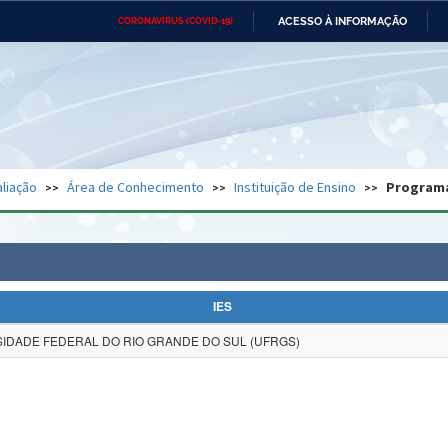
ACESSO À INFORMAÇÃO
CORONAVÍRUS (COVID-19)
Ministério da Defesa
Ministério das Relações
Mini
Exteriores
IR
PARA
O
CONTEÚDO
Ministério da Cidadania
Ministério da Saúde
Mini
Ministério do Desenvolvimento
Controladoria-Geral da União
Minis
Regional
e do
liação
Área de Conhecimento
Instituição de Ensino
Program
Advocacia-Geral da União
Banco Central do Brasil
Plana
IES
IDADE FEDERAL DO RIO GRANDE DO SUL (UFRGS)