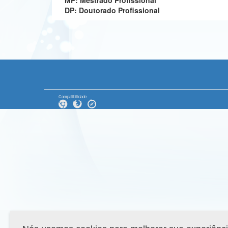
MP: Mestrado Profissional
DP: Doutorado Profissional
Compatibilidade