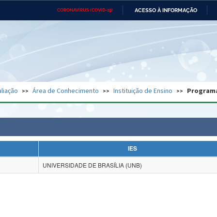
ACESSO À INFORMAÇÃO
CORONAVÍRUS (COVID-19)
Ministério da Defesa
Ministério das Relações
Mini
Exteriores
IR
PARA
O
CONTEÚDO
Ministério da Cidadania
Ministério da Saúde
Mini
Ministério do Desenvolvimento
Controladoria-Geral da União
Minis
Regional
e do
liação
Área de Conhecimento
Instituição de Ensino
Program
Advocacia-Geral da União
Banco Central do Brasil
Plana
IES
UNIVERSIDADE DE BRASÍLIA (UNB)