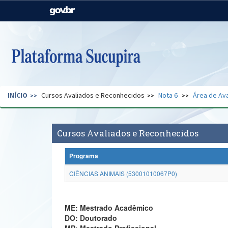
Casa Civil
Ministério da Justiça e
Segurança Pública
Ministério da Agricultura,
Ministério da Educação
Pecuária e Abastecimento
Ministério do Meio Ambiente
Ministério do Turismo
INÍCIO
Cursos Avaliados e Reconhecidos
Nota 6
Área de Ava
Secretaria de Governo
Gabinete de Segurança
Institucional
Cursos Avaliados e Reconhecidos
Programa
CIÊNCIAS ANIMAIS (53001010067P0)
ME: Mestrado Acadêmico
DO: Doutorado