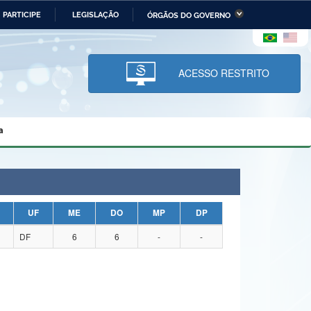
PARTICIPE
LEGISLAÇÃO
ÓRGÃOS DO GOVERNO
stério da Economia
Ministério da Infraestrutura
stério de Minas e Energia
Ministério da Ciência,
Tecnologia, Inovações e
ACESSO RESTRITO
Comunicações
tério da Mulher, da Família
Secretaria-Geral
s Direitos Humanos
a
lto
UF
ME
DO
MP
DP
DF
6
6
-
-