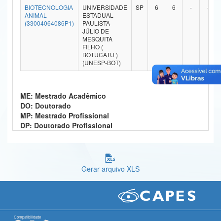
BIOTECNOLOGIA
UNIVERSIDADE
SP
6
6
-
-
Ministério da Ciência, Tecnologia, Inovações e Comunicações
ANIMAL
ESTADUAL
(33004064086P1)
PAULISTA
JÚLIO DE
Ministério do Meio Ambiente
MESQUITA
FILHO (
Ministério do Turismo
BOTUCATU )
(UNESP-BOT)
Ministério do Desenvolvimento Regional
Controladoria-Geral da União
ME: Mestrado Acadêmico
DO: Doutorado
Ministério da Mulher, da Família e dos Direitos Humanos
MP: Mestrado Profissional
DP: Doutorado Profissional
Secretaria-Geral
Secretaria de Governo
Gerar arquivo XLS
Gabinete de Segurança Institucional
Advocacia-Geral da União
Banco Central do Brasil
Compatibilidade