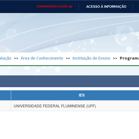
ACESSO À INFORMAÇÃO
CORONAVÍRUS (COVID-19)
Ministério da Defesa
Ministério das Relações
Mini
Exteriores
IR
PARA
O
CONTEÚDO
Ministério da Cidadania
Ministério da Saúde
Mini
Ministério do Desenvolvimento
Controladoria-Geral da União
Minis
Regional
e do
liação
Área de Conhecimento
Instituição de Ensino
Program
Advocacia-Geral da União
Banco Central do Brasil
Plana
IES
UNIVERSIDADE FEDERAL FLUMINENSE (UFF)