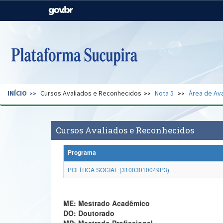
Casa Civil
Ministério da Justiça e
Segurança Pública
Ministério da Agricultura,
Ministério da Educação
Pecuária e Abastecimento
Ministério do Meio Ambiente
Ministério do Turismo
INÍCIO
Cursos Avaliados e Reconhecidos
Nota 5
Área de Ava
Secretaria de Governo
Gabinete de Segurança
Institucional
Cursos Avaliados e Reconhecidos
Programa
POLÍTICA SOCIAL (31003010049P3)
ME: Mestrado Acadêmico
DO: Doutorado