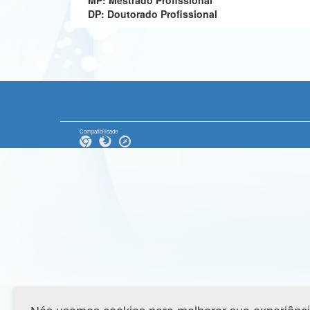
MP: Mestrado Profissional
DP: Doutorado Profissional
Compatibilidade