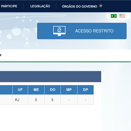
PARTICIPE
LEGISLAÇÃO
ÓRGÃOS DO GOVERNO
stério da Economia
Ministério da Infraestrutura
stério de Minas e Energia
Ministério da Ciência,
Tecnologia, Inovações e
ACESSO RESTRITO
Comunicações
tério da Mulher, da Família
Secretaria-Geral
s Direitos Humanos
a
lto
UF
ME
DO
MP
DP
RJ
5
5
-
-