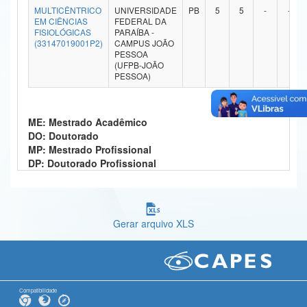
MULTICÊNTRICO
UNIVERSIDADE
PB
5
5
-
-
Ministério da Ciência, Tecnologia, Inovações e Comunicações
EM CIÊNCIAS
FEDERAL DA
FISIOLÓGICAS
PARAÍBA -
(33147019001P2)
CAMPUS JOÃO
Ministério do Meio Ambiente
PESSOA
(UFPB-JOÃO
Ministério do Turismo
PESSOA)
Ministério do Desenvolvimento Regional
ME: Mestrado Acadêmico
Controladoria-Geral da União
DO: Doutorado
MP: Mestrado Profissional
Ministério da Mulher, da Família e dos Direitos Humanos
DP: Doutorado Profissional
Secretaria-Geral
Secretaria de Governo
Gerar arquivo XLS
Gabinete de Segurança Institucional
Advocacia-Geral da União
Banco Central do Brasil
Compatibilidade