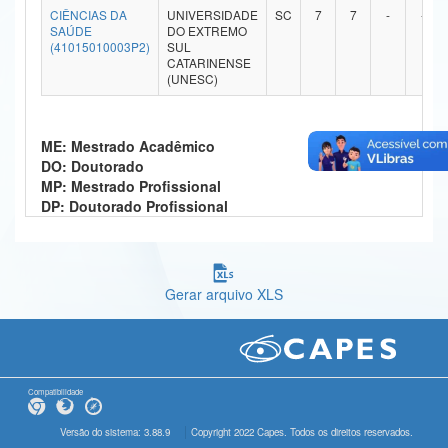
CIÊNCIAS DA
UNIVERSIDADE
SC
7
7
-
-
Ministério da Ciência, Tecnologia, Inovações e Comunicações
SAÚDE
DO EXTREMO
(41015010003P2)
SUL
CATARINENSE
Ministério do Meio Ambiente
(UNESC)
Ministério do Turismo
ME: Mestrado Acadêmico
Ministério do Desenvolvimento Regional
DO: Doutorado
MP: Mestrado Profissional
Controladoria-Geral da União
DP: Doutorado Profissional
Ministério da Mulher, da Família e dos Direitos Humanos
Secretaria-Geral
Gerar arquivo XLS
Secretaria de Governo
Gabinete de Segurança Institucional
Advocacia-Geral da União
Compatibilidade
Banco Central do Brasil
Versão do sistema: 3.88.9
Copyright 2022 Capes. Todos os direitos reservados.