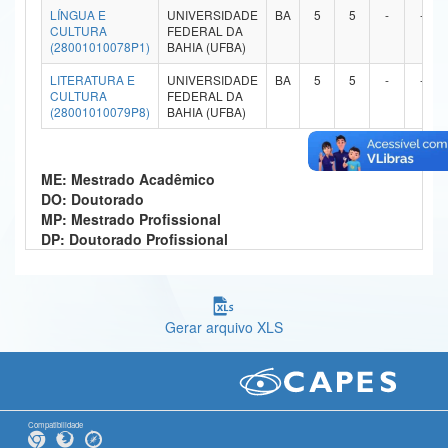
LÍNGUA E
UNIVERSIDADE
BA
5
5
-
-
Ministério da Ciência, Tecnologia, Inovações e Comunicações
CULTURA
FEDERAL DA
(28001010078P1)
BAHIA (UFBA)
Ministério do Meio Ambiente
LITERATURA E
UNIVERSIDADE
BA
5
5
-
-
CULTURA
FEDERAL DA
Ministério do Turismo
(28001010079P8)
BAHIA (UFBA)
Ministério do Desenvolvimento Regional
ME: Mestrado Acadêmico
Controladoria-Geral da União
DO: Doutorado
MP: Mestrado Profissional
Ministério da Mulher, da Família e dos Direitos Humanos
DP: Doutorado Profissional
Secretaria-Geral
Secretaria de Governo
Gerar arquivo XLS
Gabinete de Segurança Institucional
Advocacia-Geral da União
Banco Central do Brasil
Compatibilidade