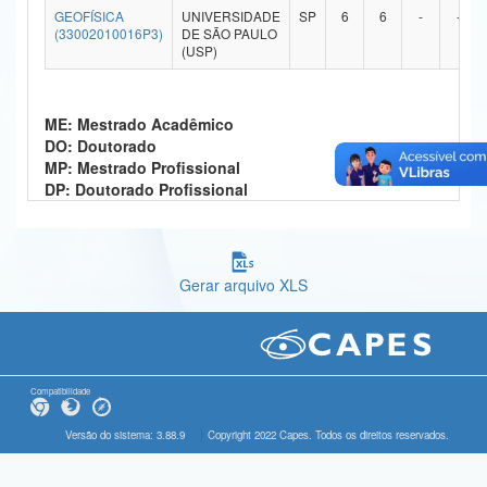
GEOFÍSICA
UNIVERSIDADE
SP
6
6
-
-
Ministério da Ciência, Tecnologia, Inovações e Comunicações
(33002010016P3)
DE SÃO PAULO
(USP)
Ministério do Meio Ambiente
Ministério do Turismo
ME: Mestrado Acadêmico
DO: Doutorado
Ministério do Desenvolvimento Regional
MP: Mestrado Profissional
DP: Doutorado Profissional
Controladoria-Geral da União
Ministério da Mulher, da Família e dos Direitos Humanos
Gerar arquivo XLS
Secretaria-Geral
Secretaria de Governo
Gabinete de Segurança Institucional
Compatibilidade
Advocacia-Geral da União
Versão do sistema: 3.88.9
Copyright 2022 Capes. Todos os direitos reservados.
Banco Central do Brasil