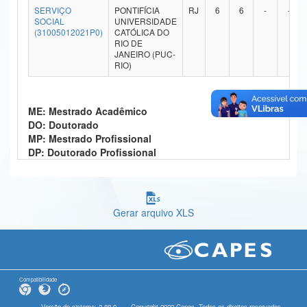
SERVIÇO
PONTIFÍCIA
RJ
6
6
-
-
Ministério da Ciência, Tecnologia, Inovações e Comunicações
SOCIAL
UNIVERSIDADE
(31005012021P0)
CATÓLICA DO
RIO DE
Ministério do Meio Ambiente
JANEIRO (PUC-
RIO)
Ministério do Turismo
Ministério do Desenvolvimento Regional
ME: Mestrado Acadêmico
DO: Doutorado
Controladoria-Geral da União
MP: Mestrado Profissional
DP: Doutorado Profissional
Ministério da Mulher, da Família e dos Direitos Humanos
Secretaria-Geral
Secretaria de Governo
Gerar arquivo XLS
Gabinete de Segurança Institucional
Advocacia-Geral da União
Compatibilidade
Banco Central do Brasil