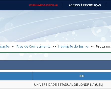
ACESSO À INFORMAÇÃO
CORONAVÍRUS (COVID-19)
Ministério da Defesa
Ministério das Relações
Mini
Exteriores
IR
PARA
O
CONTEÚDO
Ministério da Cidadania
Ministério da Saúde
Mini
Ministério do Desenvolvimento
Controladoria-Geral da União
Minis
Regional
e do
liação
Área de Conhecimento
Instituição de Ensino
Program
Advocacia-Geral da União
Banco Central do Brasil
Plana
IES
)
UNIVERSIDADE ESTADUAL DE LONDRINA (UEL)