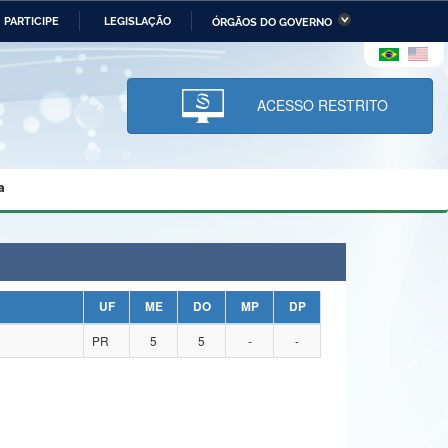
PARTICIPE
LEGISLAÇÃO
ÓRGÃOS DO GOVERNO
stério da Economia
Ministério da Infraestrutura
stério de Minas e Energia
Ministério da Ciência,
Tecnologia, Inovações e
ACESSO RESTRITO
Comunicações
tério da Mulher, da Família
Secretaria-Geral
s Direitos Humanos
a
lto
UF
ME
DO
MP
DP
PR
5
5
-
-