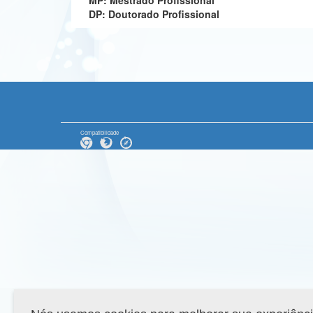
MP: Mestrado Profissional
DP: Doutorado Profissional
Compatibilidade