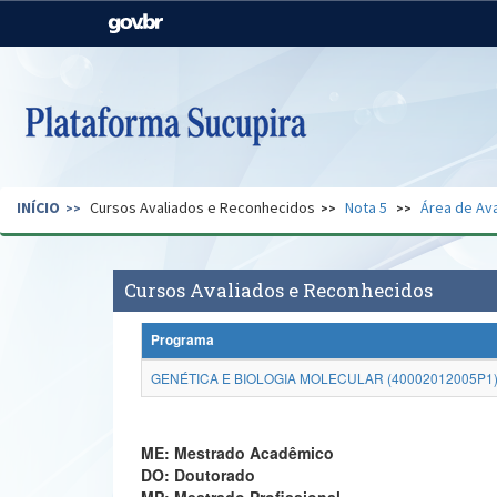
Casa Civil
Ministério da Justiça e
Segurança Pública
Ministério da Agricultura,
Ministério da Educação
Pecuária e Abastecimento
Ministério do Meio Ambiente
Ministério do Turismo
INÍCIO
Cursos Avaliados e Reconhecidos
Nota 5
Área de Ava
Secretaria de Governo
Gabinete de Segurança
Institucional
Cursos Avaliados e Reconhecidos
Programa
GENÉTICA E BIOLOGIA MOLECULAR (40002012005P1
ME: Mestrado Acadêmico
DO: Doutorado