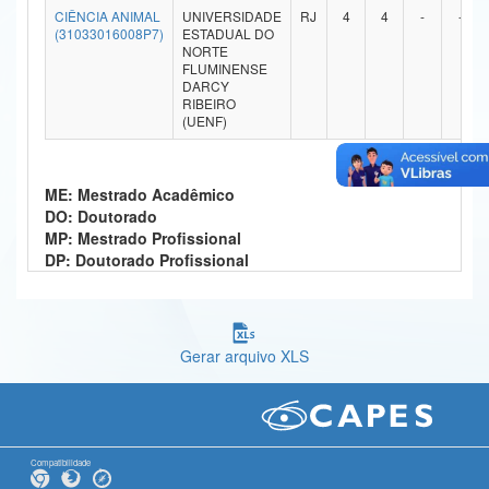
CIÊNCIA ANIMAL
UNIVERSIDADE
RJ
4
4
-
-
Ministério da Ciência, Tecnologia, Inovações e Comunicações
(31033016008P7)
ESTADUAL DO
NORTE
FLUMINENSE
Ministério do Meio Ambiente
DARCY
RIBEIRO
Ministério do Turismo
(UENF)
Ministério do Desenvolvimento Regional
ME: Mestrado Acadêmico
Controladoria-Geral da União
DO: Doutorado
MP: Mestrado Profissional
Ministério da Mulher, da Família e dos Direitos Humanos
DP: Doutorado Profissional
Secretaria-Geral
Secretaria de Governo
Gerar arquivo XLS
Gabinete de Segurança Institucional
Advocacia-Geral da União
Banco Central do Brasil
Compatibilidade