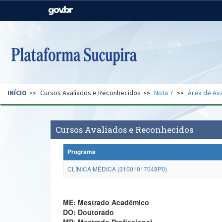
Casa Civil
Ministério da Justiça e
Segurança Pública
Ministério da Agricultura,
Ministério da Educação
Pecuária e Abastecimento
Ministério do Meio Ambiente
Ministério do Turismo
INÍCIO
Cursos Avaliados e Reconhecidos
Nota 7
Área de Ava
Secretaria de Governo
Gabinete de Segurança
Institucional
Cursos Avaliados e Reconhecidos
Programa
CLÍNICA MÉDICA (31001017048P0)
ME: Mestrado Acadêmico
DO: Doutorado