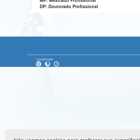
MP: Mestrado Profissional
DP: Doutorado Profissional
Compatibilidade