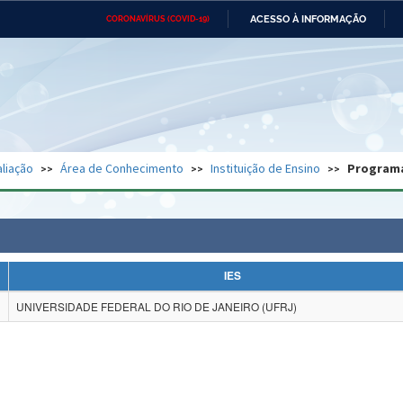
ACESSO À INFORMAÇÃO
CORONAVÍRUS (COVID-19)
Ministério da Defesa
Ministério das Relações
Mini
Exteriores
IR
PARA
O
CONTEÚDO
Ministério da Cidadania
Ministério da Saúde
Mini
Ministério do Desenvolvimento
Controladoria-Geral da União
Minis
Regional
e do
liação
Área de Conhecimento
Instituição de Ensino
Program
Advocacia-Geral da União
Banco Central do Brasil
Plana
IES
UNIVERSIDADE FEDERAL DO RIO DE JANEIRO (UFRJ)