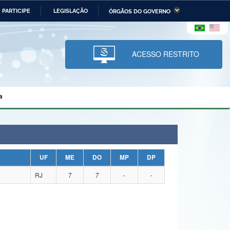
PARTICIPE
LEGISLAÇÃO
ÓRGÃOS DO GOVERNO
stério da Economia
Ministério da Infraestrutura
stério de Minas e Energia
Ministério da Ciência,
Tecnologia, Inovações e
ACESSO RESTRITO
Comunicações
tério da Mulher, da Família
Secretaria-Geral
s Direitos Humanos
a
lto
UF
ME
DO
MP
DP
RJ
7
7
-
-