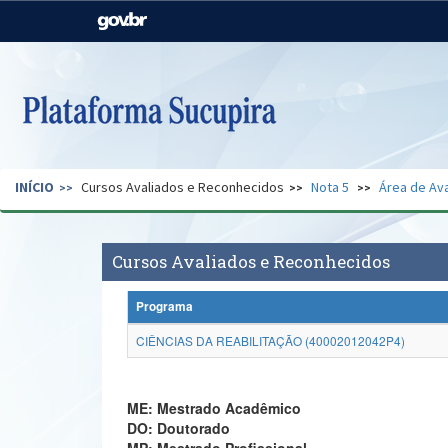
Casa Civil
Ministério da Justiça e
Segurança Pública
Ministério da Agricultura,
Ministério da Educação
Pecuária e Abastecimento
Ministério do Meio Ambiente
Ministério do Turismo
INÍCIO
Cursos Avaliados e Reconhecidos
Nota 5
Área de Ava
Secretaria de Governo
Gabinete de Segurança
Institucional
Cursos Avaliados e Reconhecidos
Programa
CIÊNCIAS DA REABILITAÇÃO (40002012042P4)
ME: Mestrado Acadêmico
DO: Doutorado