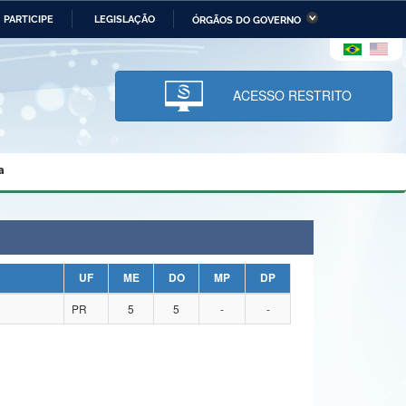
PARTICIPE
LEGISLAÇÃO
ÓRGÃOS DO GOVERNO
stério da Economia
Ministério da Infraestrutura
stério de Minas e Energia
Ministério da Ciência,
Tecnologia, Inovações e
ACESSO RESTRITO
Comunicações
tério da Mulher, da Família
Secretaria-Geral
s Direitos Humanos
a
lto
UF
ME
DO
MP
DP
PR
5
5
-
-