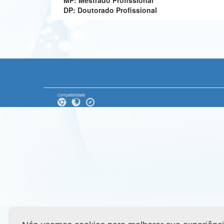
MP: Mestrado Profissional
DP: Doutorado Profissional
Compatibilidade