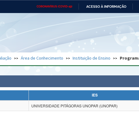
ACESSO À INFORMAÇÃO
CORONAVÍRUS (COVID-19)
Ministério da Defesa
Ministério das Relações
Mini
Exteriores
IR
PARA
O
CONTEÚDO
Ministério da Cidadania
Ministério da Saúde
Mini
Ministério do Desenvolvimento
Controladoria-Geral da União
Minis
Regional
e do
liação
Área de Conhecimento
Instituição de Ensino
Program
Advocacia-Geral da União
Banco Central do Brasil
Plana
IES
UNIVERSIDADE PITÁGORAS UNOPAR (UNOPAR)