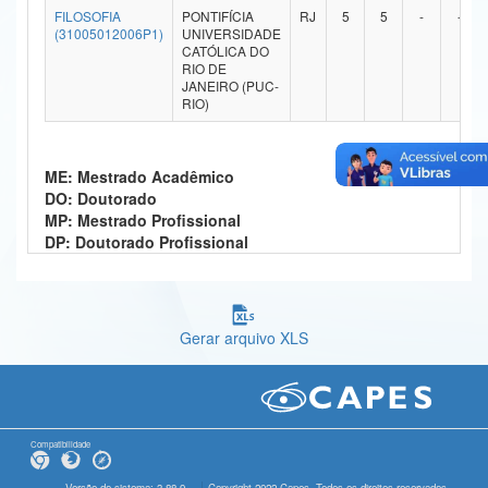
FILOSOFIA
PONTIFÍCIA
RJ
5
5
-
-
Ministério da Ciência, Tecnologia, Inovações e Comunicações
(31005012006P1)
UNIVERSIDADE
CATÓLICA DO
RIO DE
Ministério do Meio Ambiente
JANEIRO (PUC-
RIO)
Ministério do Turismo
Ministério do Desenvolvimento Regional
ME: Mestrado Acadêmico
DO: Doutorado
Controladoria-Geral da União
MP: Mestrado Profissional
DP: Doutorado Profissional
Ministério da Mulher, da Família e dos Direitos Humanos
Secretaria-Geral
Secretaria de Governo
Gerar arquivo XLS
Gabinete de Segurança Institucional
Advocacia-Geral da União
Compatibilidade
Banco Central do Brasil