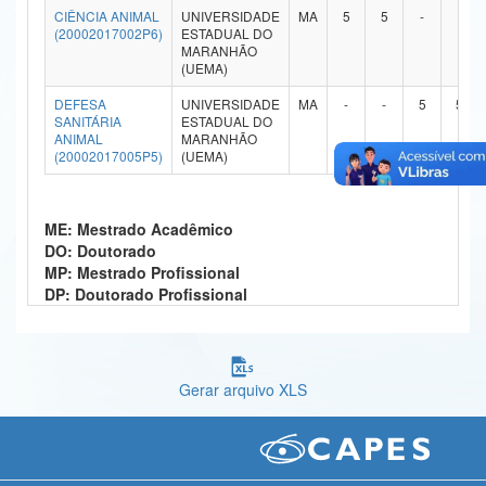
CIÊNCIA ANIMAL
UNIVERSIDADE
MA
5
5
-
-
Ministério da Ciência, Tecnologia, Inovações e Comunicações
(20002017002P6)
ESTADUAL DO
MARANHÃO
(UEMA)
Ministério do Meio Ambiente
DEFESA
UNIVERSIDADE
MA
-
-
5
5
Ministério do Turismo
SANITÁRIA
ESTADUAL DO
ANIMAL
MARANHÃO
(20002017005P5)
(UEMA)
Ministério do Desenvolvimento Regional
Controladoria-Geral da União
ME: Mestrado Acadêmico
Ministério da Mulher, da Família e dos Direitos Humanos
DO: Doutorado
MP: Mestrado Profissional
Secretaria-Geral
DP: Doutorado Profissional
Secretaria de Governo
Gabinete de Segurança Institucional
Gerar arquivo XLS
Advocacia-Geral da União
Banco Central do Brasil