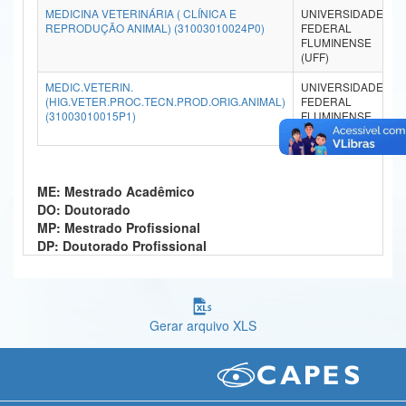
MEDICINA VETERINÁRIA ( CLÍNICA E
UNIVERSIDADE
R
Ministério da Ciência, Tecnologia, Inovações e Comunicações
REPRODUÇÃO ANIMAL) (31003010024P0)
FEDERAL
FLUMINENSE
(UFF)
Ministério do Meio Ambiente
MEDIC.VETERIN.
UNIVERSIDADE
R
Ministério do Turismo
(HIG.VETER.PROC.TECN.PROD.ORIG.ANIMAL)
FEDERAL
(31003010015P1)
FLUMINENSE
(UFF)
Ministério do Desenvolvimento Regional
Controladoria-Geral da União
ME: Mestrado Acadêmico
Ministério da Mulher, da Família e dos Direitos Humanos
DO: Doutorado
MP: Mestrado Profissional
Secretaria-Geral
DP: Doutorado Profissional
Secretaria de Governo
Gabinete de Segurança Institucional
Gerar arquivo XLS
Advocacia-Geral da União
Banco Central do Brasil