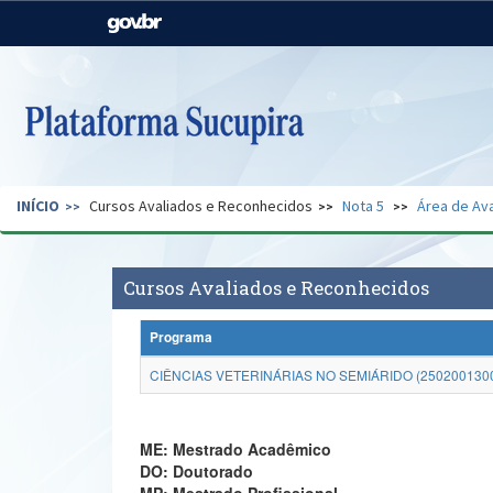
Casa Civil
Ministério da Justiça e
Segurança Pública
Ministério da Agricultura,
Ministério da Educação
Pecuária e Abastecimento
Ministério do Meio Ambiente
Ministério do Turismo
INÍCIO
Cursos Avaliados e Reconhecidos
Nota 5
Área de Ava
Secretaria de Governo
Gabinete de Segurança
Institucional
Cursos Avaliados e Reconhecidos
Programa
CIÊNCIAS VETERINÁRIAS NO SEMIÁRIDO (250200130
ME: Mestrado Acadêmico
DO: Doutorado