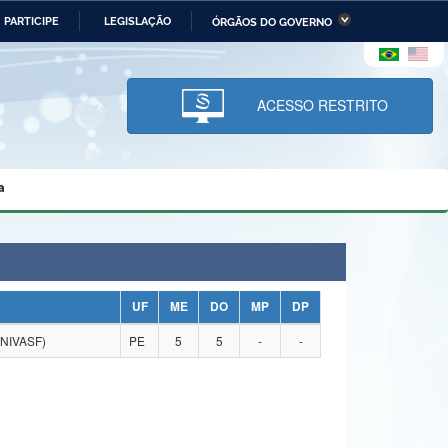
PARTICIPE
LEGISLAÇÃO
ÓRGÃOS DO GOVERNO
stério da Economia
Ministério da Infraestrutura
stério de Minas e Energia
Ministério da Ciência,
Tecnologia, Inovações e
ACESSO RESTRITO
Comunicações
tério da Mulher, da Família
Secretaria-Geral
s Direitos Humanos
a
lto
UF
ME
DO
MP
DP
NIVASF)
PE
5
5
-
-