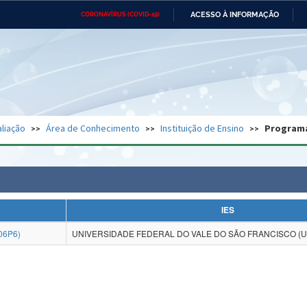
ACESSO À INFORMAÇÃO
CORONAVÍRUS (COVID-19)
Ministério da Defesa
Ministério das Relações
Mini
Exteriores
IR
PARA
O
CONTEÚDO
Ministério da Cidadania
Ministério da Saúde
Mini
Ministério do Desenvolvimento
Controladoria-Geral da União
Minis
Regional
e do
liação
Área de Conhecimento
Instituição de Ensino
Program
Advocacia-Geral da União
Banco Central do Brasil
Plana
IES
06P6)
UNIVERSIDADE FEDERAL DO VALE DO SÃO FRANCISCO (U