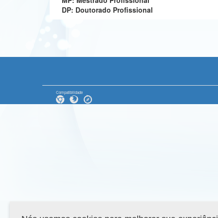
MP: Mestrado Profissional
DP: Doutorado Profissional
Compatibilidade