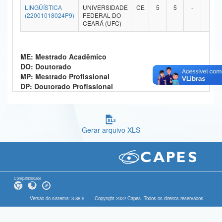
LINGÜÍSTICA
UNIVERSIDADE
CE
5
5
-
-
Ministério da Ciência, Tecnologia, Inovações e Comunicações
(22001018024P9)
FEDERAL DO
CEARÁ (UFC)
Ministério do Meio Ambiente
Ministério do Turismo
ME: Mestrado Acadêmico
DO: Doutorado
Ministério do Desenvolvimento Regional
MP: Mestrado Profissional
DP: Doutorado Profissional
Controladoria-Geral da União
Ministério da Mulher, da Família e dos Direitos Humanos
Gerar arquivo XLS
Secretaria-Geral
Secretaria de Governo
Gabinete de Segurança Institucional
Compatibilidade
Advocacia-Geral da União
Versão do sistema: 3.88.9
Copyright 2022 Capes. Todos os direitos reservados.
Banco Central do Brasil