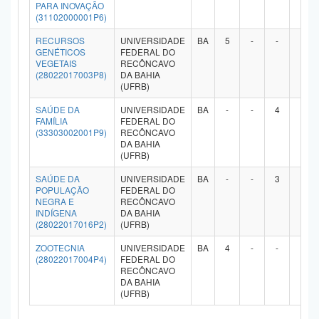
PARA INOVAÇÃO
(31102000001P6)
RECURSOS
UNIVERSIDADE
BA
5
-
-
-
GENÉTICOS
FEDERAL DO
VEGETAIS
RECÔNCAVO
(28022017003P8)
DA BAHIA
(UFRB)
SAÚDE DA
UNIVERSIDADE
BA
-
-
4
-
FAMÍLIA
FEDERAL DO
(33303002001P9)
RECÔNCAVO
DA BAHIA
(UFRB)
SAÚDE DA
UNIVERSIDADE
BA
-
-
3
-
POPULAÇÃO
FEDERAL DO
NEGRA E
RECÔNCAVO
INDÍGENA
DA BAHIA
(28022017016P2)
(UFRB)
ZOOTECNIA
UNIVERSIDADE
BA
4
-
-
-
(28022017004P4)
FEDERAL DO
RECÔNCAVO
DA BAHIA
(UFRB)