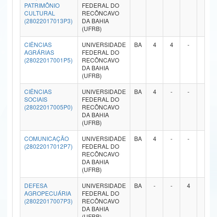
PATRIMÔNIO
FEDERAL DO
Ministério da Ciência, Tecnologia, Inovações e Comunicações
CULTURAL
RECÔNCAVO
(28022017013P3)
DA BAHIA
(UFRB)
Ministério do Meio Ambiente
CIÊNCIAS
UNIVERSIDADE
BA
4
4
-
-
Ministério do Turismo
AGRÁRIAS
FEDERAL DO
(28022017001P5)
RECÔNCAVO
DA BAHIA
Ministério do Desenvolvimento Regional
(UFRB)
Controladoria-Geral da União
CIÊNCIAS
UNIVERSIDADE
BA
4
-
-
-
SOCIAIS
FEDERAL DO
(28022017005P0)
RECÔNCAVO
Ministério da Mulher, da Família e dos Direitos Humanos
DA BAHIA
(UFRB)
Secretaria-Geral
COMUNICAÇÃO
UNIVERSIDADE
BA
4
-
-
-
(28022017012P7)
FEDERAL DO
Secretaria de Governo
RECÔNCAVO
DA BAHIA
Gabinete de Segurança Institucional
(UFRB)
DEFESA
UNIVERSIDADE
BA
-
-
4
-
Advocacia-Geral da União
AGROPECUÁRIA
FEDERAL DO
(28022017007P3)
RECÔNCAVO
Banco Central do Brasil
DA BAHIA
(UFRB)