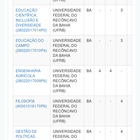
Planalto
EDUCAÇÃO
UNIVERSIDADE
BA
-
-
3
-
CIENTÍFICA,
FEDERAL DO
INCLUSÃO E
RECÔNCAVO
DIVERSIDADE
DA BAHIA
(28022017014P0)
(UFRB)
EDUCAÇÃO DO
UNIVERSIDADE
BA
-
-
3
-
CAMPO
FEDERAL DO
(28022017010P4)
RECÔNCAVO
DA BAHIA
(UFRB)
ENGENHARIA
UNIVERSIDADE
BA
4
4
-
-
AGRÍCOLA
FEDERAL DO
(28022017009P6)
RECÔNCAVO
DA BAHIA
(UFRB)
FILOSOFIA
UNIVERSIDADE
BA
-
-
4
-
(40001016170P6)
FEDERAL DO
RECÔNCAVO
DA BAHIA
(UFRB)
GESTÃO DE
UNIVERSIDADE
BA
-
-
4
-
POLÍTICAS
FEDERAL DO