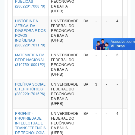
PÚBLICAS
RECÔNCAVO
(28022017008P0)
DA BAHIA
(UFRB)
HISTÓRIA DA
UNIVERSIDADE
BA
-
-
4
-
ÁFRICA, DA
FEDERAL DO
DIÁSPORA E DOS
RECÔNCAVO
POVOS
DA BAHIA
INDÍGENAS
(UFRB)
(28022017011P0)
MATEMÁTICA EM
UNIVERSIDADE
BA
-
-
5
-
REDE NACIONAL
FEDERAL DO
(31075010001P2)
RECÔNCAVO
DA BAHIA
(UFRB)
POLÍTICA SOCIAL
UNIVERSIDADE
BA
3
-
-
-
E TERRITÓRIOS
FEDERAL DO
(28022017015P6)
RECÔNCAVO
DA BAHIA
(UFRB)
PROFNIT -
UNIVERSIDADE
BA
-
-
4
-
PROPRIEDADE
FEDERAL DO
INTELECTUAL E
RECÔNCAVO
TRANSFERÊNCIA
DA BAHIA
DE TECNOLOGIA
(UFRB)