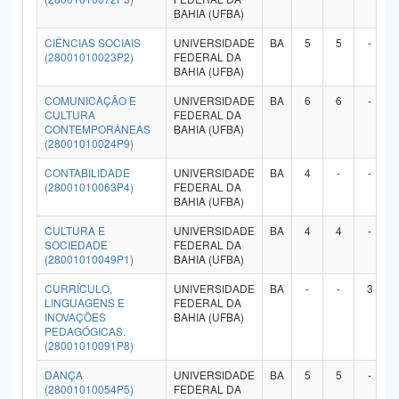
BAHIA (UFBA)
CIÊNCIAS SOCIAIS
UNIVERSIDADE
BA
5
5
-
(28001010023P2)
FEDERAL DA
BAHIA (UFBA)
COMUNICAÇÃO E
UNIVERSIDADE
BA
6
6
-
CULTURA
FEDERAL DA
CONTEMPORÂNEAS
BAHIA (UFBA)
(28001010024P9)
CONTABILIDADE
UNIVERSIDADE
BA
4
-
-
(28001010063P4)
FEDERAL DA
BAHIA (UFBA)
CULTURA E
UNIVERSIDADE
BA
4
4
-
SOCIEDADE
FEDERAL DA
(28001010049P1)
BAHIA (UFBA)
CURRÍCULO,
UNIVERSIDADE
BA
-
-
3
LINGUAGENS E
FEDERAL DA
INOVAÇÕES
BAHIA (UFBA)
PEDAGÓGICAS.
(28001010091P8)
DANÇA
UNIVERSIDADE
BA
5
5
-
(28001010054P5)
FEDERAL DA