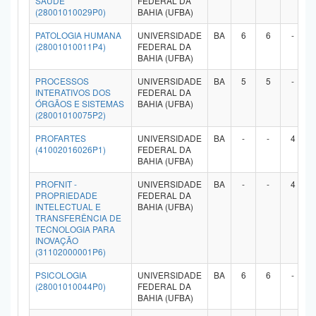
SAUDE
FEDERAL DA
(28001010029P0)
BAHIA (UFBA)
PATOLOGIA HUMANA
UNIVERSIDADE
BA
6
6
-
(28001010011P4)
FEDERAL DA
BAHIA (UFBA)
PROCESSOS
UNIVERSIDADE
BA
5
5
-
INTERATIVOS DOS
FEDERAL DA
ÓRGÃOS E SISTEMAS
BAHIA (UFBA)
(28001010075P2)
PROFARTES
UNIVERSIDADE
BA
-
-
4
(41002016026P1)
FEDERAL DA
BAHIA (UFBA)
PROFNIT -
UNIVERSIDADE
BA
-
-
4
PROPRIEDADE
FEDERAL DA
INTELECTUAL E
BAHIA (UFBA)
TRANSFERÊNCIA DE
TECNOLOGIA PARA
INOVAÇÃO
(31102000001P6)
PSICOLOGIA
UNIVERSIDADE
BA
6
6
-
(28001010044P0)
FEDERAL DA
BAHIA (UFBA)