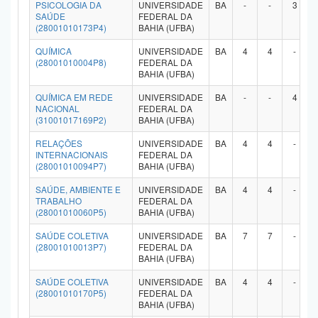
PSICOLOGIA DA
UNIVERSIDADE
BA
-
-
3
SAÚDE
FEDERAL DA
(28001010173P4)
BAHIA (UFBA)
QUÍMICA
UNIVERSIDADE
BA
4
4
-
(28001010004P8)
FEDERAL DA
BAHIA (UFBA)
QUÍMICA EM REDE
UNIVERSIDADE
BA
-
-
4
NACIONAL
FEDERAL DA
(31001017169P2)
BAHIA (UFBA)
RELAÇÕES
UNIVERSIDADE
BA
4
4
-
INTERNACIONAIS
FEDERAL DA
(28001010094P7)
BAHIA (UFBA)
SAÚDE, AMBIENTE E
UNIVERSIDADE
BA
4
4
-
TRABALHO
FEDERAL DA
(28001010060P5)
BAHIA (UFBA)
SAÚDE COLETIVA
UNIVERSIDADE
BA
7
7
-
(28001010013P7)
FEDERAL DA
BAHIA (UFBA)
SAÚDE COLETIVA
UNIVERSIDADE
BA
4
4
-
(28001010170P5)
FEDERAL DA
BAHIA (UFBA)