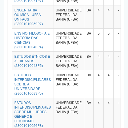
(28001010071P7)
BAHIA (UFBA)
ENGENHARIA
UNIVERSIDADE
BA
4
4
-
QUÍMICA - UFBA-
FEDERAL DA
UNIFACS
BAHIA (UFBA)
(28001010059P7)
ENSINO, FILOSOFIA E
UNIVERSIDADE
BA
5
5
-
HISTÓRIA DAS
FEDERAL DA
CIÊNCIAS
BAHIA (UFBA)
(28001010040P4)
ESTUDOS ÉTNICOS E
UNIVERSIDADE
BA
4
4
-
AFRICANOS
FEDERAL DA
(28001010048P5)
BAHIA (UFBA)
ESTUDOS
UNIVERSIDADE
BA
4
4
-
INTERDISCIPLINARES
FEDERAL DA
SOBRE A
BAHIA (UFBA)
UNIVERSIDADE
(28001010083P5)
ESTUDOS
UNIVERSIDADE
BA
4
4
-
INTERDISCIPLINARES
FEDERAL DA
SOBRE MULHERES,
BAHIA (UFBA)
GÊNERO E
FEMINISMO
(28001010056P8)