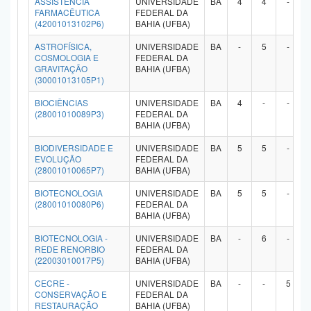
ASSISTÊNCIA
UNIVERSIDADE
BA
4
4
-
FARMACÊUTICA
FEDERAL DA
Planalto
(42001013102P6)
BAHIA (UFBA)
ASTROFÍSICA,
UNIVERSIDADE
BA
-
5
-
COSMOLOGIA E
FEDERAL DA
GRAVITAÇÃO
BAHIA (UFBA)
(30001013105P1)
BIOCIÊNCIAS
UNIVERSIDADE
BA
4
-
-
(28001010089P3)
FEDERAL DA
BAHIA (UFBA)
BIODIVERSIDADE E
UNIVERSIDADE
BA
5
5
-
EVOLUÇÃO
FEDERAL DA
(28001010065P7)
BAHIA (UFBA)
BIOTECNOLOGIA
UNIVERSIDADE
BA
5
5
-
(28001010080P6)
FEDERAL DA
BAHIA (UFBA)
BIOTECNOLOGIA -
UNIVERSIDADE
BA
-
6
-
REDE RENORBIO
FEDERAL DA
(22003010017P5)
BAHIA (UFBA)
CECRE -
UNIVERSIDADE
BA
-
-
5
CONSERVAÇÃO E
FEDERAL DA
RESTAURAÇÃO
BAHIA (UFBA)