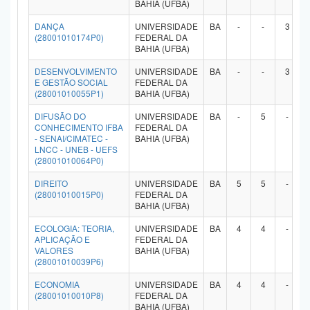
BAHIA (UFBA)
DANÇA
UNIVERSIDADE
BA
-
-
3
(28001010174P0)
FEDERAL DA
BAHIA (UFBA)
DESENVOLVIMENTO
UNIVERSIDADE
BA
-
-
3
E GESTÃO SOCIAL
FEDERAL DA
(28001010055P1)
BAHIA (UFBA)
DIFUSÃO DO
UNIVERSIDADE
BA
-
5
-
CONHECIMENTO IFBA
FEDERAL DA
- SENAI/CIMATEC -
BAHIA (UFBA)
LNCC - UNEB - UEFS
(28001010064P0)
DIREITO
UNIVERSIDADE
BA
5
5
-
(28001010015P0)
FEDERAL DA
BAHIA (UFBA)
ECOLOGIA: TEORIA,
UNIVERSIDADE
BA
4
4
-
APLICAÇÃO E
FEDERAL DA
VALORES
BAHIA (UFBA)
(28001010039P6)
ECONOMIA
UNIVERSIDADE
BA
4
4
-
(28001010010P8)
FEDERAL DA
BAHIA (UFBA)