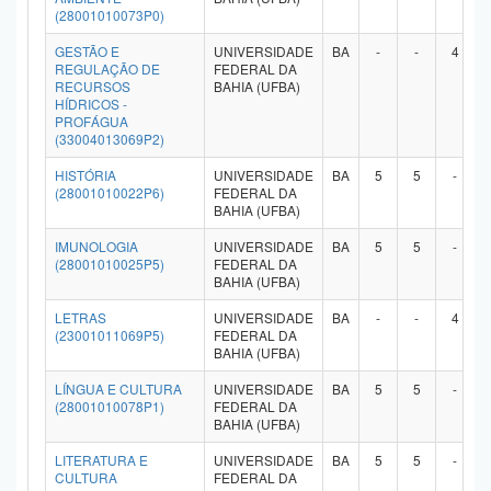
(28001010073P0)
GESTÃO E
UNIVERSIDADE
BA
-
-
4
REGULAÇÃO DE
FEDERAL DA
RECURSOS
BAHIA (UFBA)
HÍDRICOS -
PROFÁGUA
(33004013069P2)
HISTÓRIA
UNIVERSIDADE
BA
5
5
-
(28001010022P6)
FEDERAL DA
BAHIA (UFBA)
IMUNOLOGIA
UNIVERSIDADE
BA
5
5
-
(28001010025P5)
FEDERAL DA
BAHIA (UFBA)
LETRAS
UNIVERSIDADE
BA
-
-
4
(23001011069P5)
FEDERAL DA
BAHIA (UFBA)
LÍNGUA E CULTURA
UNIVERSIDADE
BA
5
5
-
(28001010078P1)
FEDERAL DA
BAHIA (UFBA)
LITERATURA E
UNIVERSIDADE
BA
5
5
-
CULTURA
FEDERAL DA