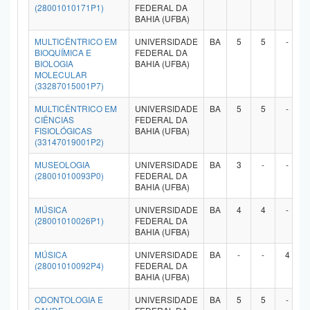
(28001010171P1)
FEDERAL DA
BAHIA (UFBA)
MULTICÊNTRICO EM
UNIVERSIDADE
BA
5
5
-
BIOQUÍMICA E
FEDERAL DA
BIOLOGIA
BAHIA (UFBA)
MOLECULAR
(33287015001P7)
MULTICÊNTRICO EM
UNIVERSIDADE
BA
5
5
-
CIÊNCIAS
FEDERAL DA
FISIOLÓGICAS
BAHIA (UFBA)
(33147019001P2)
MUSEOLOGIA
UNIVERSIDADE
BA
3
-
-
(28001010093P0)
FEDERAL DA
BAHIA (UFBA)
MÚSICA
UNIVERSIDADE
BA
4
4
-
(28001010026P1)
FEDERAL DA
BAHIA (UFBA)
MÚSICA
UNIVERSIDADE
BA
-
-
4
(28001010092P4)
FEDERAL DA
BAHIA (UFBA)
ODONTOLOGIA E
UNIVERSIDADE
BA
5
5
-