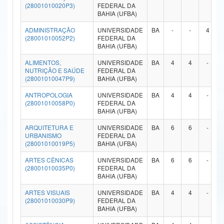
(28001010020P3)
FEDERAL DA
Ministério da Ciência, Tecnologia, Inovações e Comunicações
BAHIA (UFBA)
ADMINISTRAÇÃO
UNIVERSIDADE
BA
-
-
4
Ministério do Meio Ambiente
(28001010052P2)
FEDERAL DA
BAHIA (UFBA)
Ministério do Turismo
ALIMENTOS,
UNIVERSIDADE
BA
4
4
-
NUTRIÇÃO E SAÚDE
FEDERAL DA
Ministério do Desenvolvimento Regional
(28001010047P9)
BAHIA (UFBA)
Controladoria-Geral da União
ANTROPOLOGIA
UNIVERSIDADE
BA
4
4
-
(28001010058P0)
FEDERAL DA
BAHIA (UFBA)
Ministério da Mulher, da Família e dos Direitos Humanos
ARQUITETURA E
UNIVERSIDADE
BA
6
6
-
Secretaria-Geral
URBANISMO
FEDERAL DA
(28001010019P5)
BAHIA (UFBA)
Secretaria de Governo
ARTES CÊNICAS
UNIVERSIDADE
BA
6
6
-
(28001010035P0)
FEDERAL DA
Gabinete de Segurança Institucional
BAHIA (UFBA)
ARTES VISUAIS
UNIVERSIDADE
BA
4
4
-
Advocacia-Geral da União
(28001010030P9)
FEDERAL DA
BAHIA (UFBA)
Banco Central do Brasil