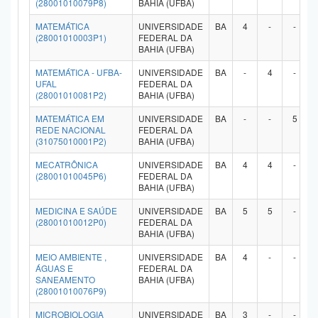
(28001010079P8)
BAHIA (UFBA)
MATEMÁTICA
UNIVERSIDADE
BA
4
-
-
(28001010003P1)
FEDERAL DA
BAHIA (UFBA)
MATEMÁTICA - UFBA-
UNIVERSIDADE
BA
-
4
-
UFAL
FEDERAL DA
(28001010081P2)
BAHIA (UFBA)
MATEMÁTICA EM
UNIVERSIDADE
BA
-
-
5
REDE NACIONAL
FEDERAL DA
(31075010001P2)
BAHIA (UFBA)
MECATRÔNICA
UNIVERSIDADE
BA
4
4
-
(28001010045P6)
FEDERAL DA
BAHIA (UFBA)
MEDICINA E SAÚDE
UNIVERSIDADE
BA
5
5
-
(28001010012P0)
FEDERAL DA
BAHIA (UFBA)
MEIO AMBIENTE ,
UNIVERSIDADE
BA
4
-
-
ÁGUAS E
FEDERAL DA
SANEAMENTO
BAHIA (UFBA)
(28001010076P9)
MICROBIOLOGIA
UNIVERSIDADE
BA
3
-
-