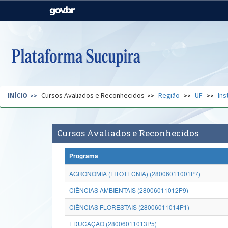
Casa Civil
Ministério da Justiça e
Segurança Pública
Ministério da Agricultura,
Ministério da Educação
Pecuária e Abastecimento
Ministério do Meio Ambiente
Ministério do Turismo
INÍCIO
Cursos Avaliados e Reconhecidos
Região
UF
Ins
Secretaria de Governo
Gabinete de Segurança
Institucional
Cursos Avaliados e Reconhecidos
Programa
AGRONOMIA (FITOTECNIA) (28006011001P7)
CIÊNCIAS AMBIENTAIS (28006011012P9)
CIÊNCIAS FLORESTAIS (28006011014P1)
EDUCAÇÃO (28006011013P5)