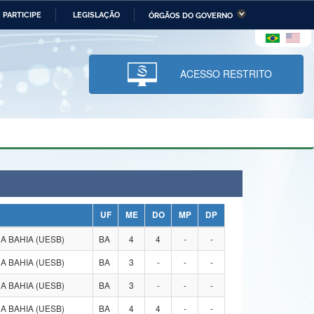
PARTICIPE
LEGISLAÇÃO
ÓRGÃOS DO GOVERNO
stério da Economia
Ministério da Infraestrutura
stério de Minas e Energia
Ministério da Ciência,
Tecnologia, Inovações e
ACESSO RESTRITO
Comunicações
tério da Mulher, da Família
Secretaria-Geral
s Direitos Humanos
lto
UF
ME
DO
MP
DP
 BAHIA (UESB)
BA
4
4
-
-
 BAHIA (UESB)
BA
3
-
-
-
 BAHIA (UESB)
BA
3
-
-
-
 BAHIA (UESB)
BA
4
4
-
-