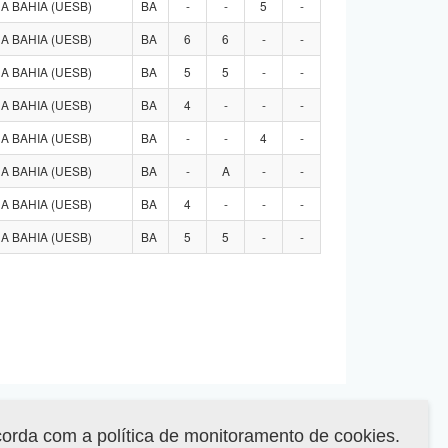
 BAHIA (UESB)
BA
-
-
5
-
 BAHIA (UESB)
BA
6
6
-
-
 BAHIA (UESB)
BA
5
5
-
-
 BAHIA (UESB)
BA
4
-
-
-
 BAHIA (UESB)
BA
-
-
4
-
 BAHIA (UESB)
BA
-
A
-
-
 BAHIA (UESB)
BA
4
-
-
-
 BAHIA (UESB)
BA
5
5
-
-
corda com a política de monitoramento de cookies.