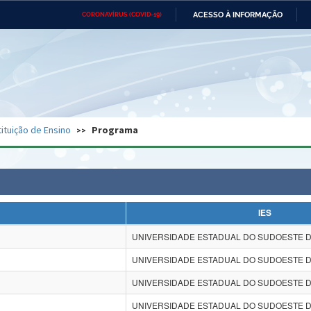
ACESSO À INFORMAÇÃO
CORONAVÍRUS (COVID-19)
Ministério da Defesa
Ministério das Relações
Mini
Exteriores
IR
PARA
O
CONTEÚDO
Ministério da Cidadania
Ministério da Saúde
Mini
Ministério do Desenvolvimento
Controladoria-Geral da União
Minis
Regional
e do
tituição de Ensino
Programa
Advocacia-Geral da União
Banco Central do Brasil
Plana
IES
UNIVERSIDADE ESTADUAL DO SUDOESTE DA
UNIVERSIDADE ESTADUAL DO SUDOESTE DA
UNIVERSIDADE ESTADUAL DO SUDOESTE DA
UNIVERSIDADE ESTADUAL DO SUDOESTE DA