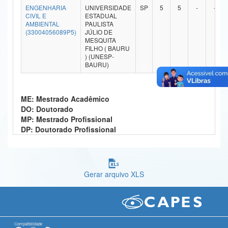
ENGENHARIA
UNIVERSIDADE
SP
5
5
-
-
Ministério da Ciência, Tecnologia, Inovações e Comunicações
CIVIL E
ESTADUAL
AMBIENTAL
PAULISTA
(33004056089P5)
JÚLIO DE
Ministério do Meio Ambiente
MESQUITA
FILHO ( BAURU
Ministério do Turismo
) (UNESP-
BAURU)
Ministério do Desenvolvimento Regional
Controladoria-Geral da União
ME: Mestrado Acadêmico
DO: Doutorado
Ministério da Mulher, da Família e dos Direitos Humanos
MP: Mestrado Profissional
DP: Doutorado Profissional
Secretaria-Geral
Secretaria de Governo
Gerar arquivo XLS
Gabinete de Segurança Institucional
Advocacia-Geral da União
Banco Central do Brasil
Compatibilidade