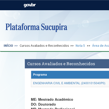
Casa Civil
Ministério da Justiça e
Segurança Pública
Ministério da Agricultura,
Ministério da Educação
Pecuária e Abastecimento
Ministério do Meio Ambiente
Ministério do Turismo
INÍCIO
Cursos Avaliados e Reconhecidos
Nota 5
Área de Ava
Secretaria de Governo
Gabinete de Segurança
Institucional
Cursos Avaliados e Reconhecidos
Programa
ENGENHARIA CIVIL E AMBIENTAL (24001015040P0)
ME: Mestrado Acadêmico
DO: Doutorado