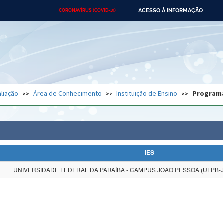
ACESSO À INFORMAÇÃO
CORONAVÍRUS (COVID-19)
Ministério da Defesa
Ministério das Relações
Mini
Exteriores
IR
PARA
O
CONTEÚDO
Ministério da Cidadania
Ministério da Saúde
Mini
Ministério do Desenvolvimento
Controladoria-Geral da União
Minis
Regional
e do
liação
Área de Conhecimento
Instituição de Ensino
Program
Advocacia-Geral da União
Banco Central do Brasil
Plana
IES
UNIVERSIDADE FEDERAL DA PARAÍBA - CAMPUS JOÃO PESSOA (UFPB-