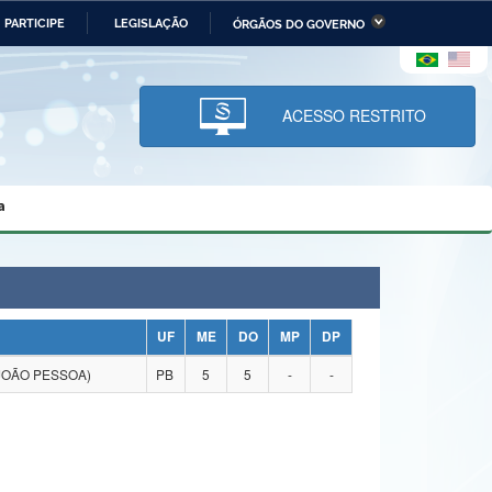
PARTICIPE
LEGISLAÇÃO
ÓRGÃOS DO GOVERNO
stério da Economia
Ministério da Infraestrutura
stério de Minas e Energia
Ministério da Ciência,
Tecnologia, Inovações e
ACESSO RESTRITO
Comunicações
tério da Mulher, da Família
Secretaria-Geral
s Direitos Humanos
a
lto
UF
ME
DO
MP
DP
JOÃO PESSOA)
PB
5
5
-
-