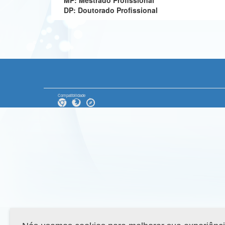
MP: Mestrado Profissional
DP: Doutorado Profissional
Compatibilidade