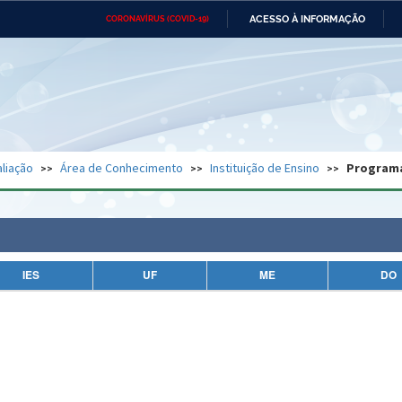
ACESSO À INFORMAÇÃO
CORONAVÍRUS (COVID-19)
Ministério da Defesa
Ministério das Relações
Mini
Exteriores
IR
PARA
O
CONTEÚDO
Ministério da Cidadania
Ministério da Saúde
Mini
Ministério do Desenvolvimento
Controladoria-Geral da União
Minis
Regional
e do
liação
Área de Conhecimento
Instituição de Ensino
Program
Advocacia-Geral da União
Banco Central do Brasil
Plana
IES
UF
ME
DO