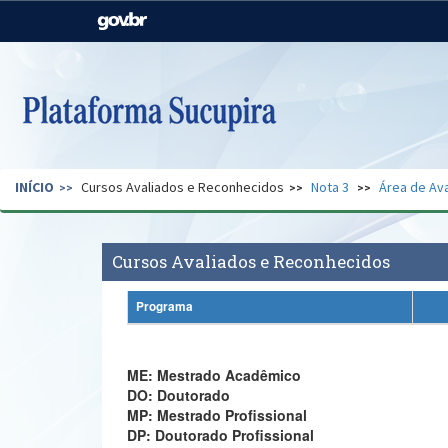
Casa Civil
Ministério da Justiça e
Segurança Pública
Ministério da Agricultura,
Ministério da Educação
Pecuária e Abastecimento
Ministério do Meio Ambiente
Ministério do Turismo
INÍCIO
Cursos Avaliados e Reconhecidos
Nota 3
Área de Ava
Secretaria de Governo
Gabinete de Segurança
Institucional
Cursos Avaliados e Reconhecidos
Programa
ME: Mestrado Acadêmico
DO: Doutorado
MP: Mestrado Profissional
DP: Doutorado Profissional