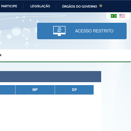
PARTICIPE
LEGISLAÇÃO
ÓRGÃOS DO GOVERNO
stério da Economia
Ministério da Infraestrutura
stério de Minas e Energia
Ministério da Ciência,
Tecnologia, Inovações e
ACESSO RESTRITO
Comunicações
tério da Mulher, da Família
Secretaria-Geral
s Direitos Humanos
a
lto
MP
DP