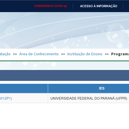
ACESSO À INFORMAÇÃO
CORONAVÍRUS (COVID-19)
Ministério da Defesa
Ministério das Relações
Mini
Exteriores
IR
PARA
O
CONTEÚDO
Ministério da Cidadania
Ministério da Saúde
Mini
Ministério do Desenvolvimento
Controladoria-Geral da União
Minis
Regional
e do
liação
Área de Conhecimento
Instituição de Ensino
Program
Advocacia-Geral da União
Banco Central do Brasil
Plana
IES
6012P1)
UNIVERSIDADE FEDERAL DO PARANÁ (UFPR)