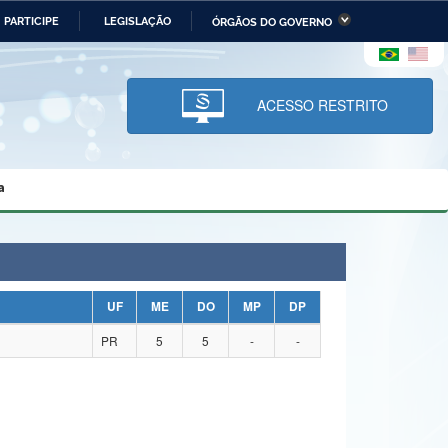
PARTICIPE
LEGISLAÇÃO
ÓRGÃOS DO GOVERNO
stério da Economia
Ministério da Infraestrutura
stério de Minas e Energia
Ministério da Ciência,
Tecnologia, Inovações e
ACESSO RESTRITO
Comunicações
tério da Mulher, da Família
Secretaria-Geral
s Direitos Humanos
a
lto
UF
ME
DO
MP
DP
PR
5
5
-
-