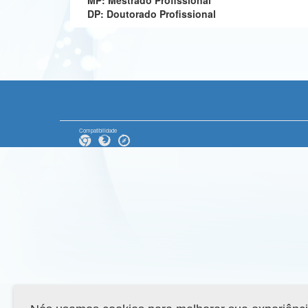
MP: Mestrado Profissional
DP: Doutorado Profissional
Compatibilidade