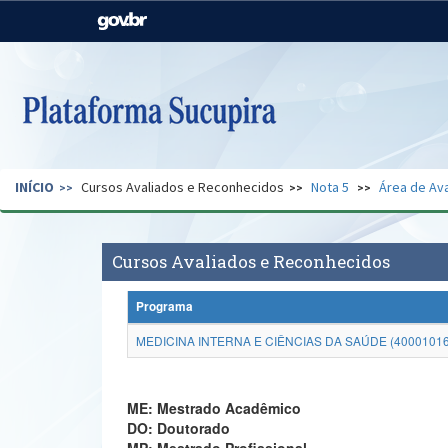
Casa Civil
Ministério da Justiça e
Segurança Pública
Ministério da Agricultura,
Ministério da Educação
Pecuária e Abastecimento
Ministério do Meio Ambiente
Ministério do Turismo
INÍCIO
Cursos Avaliados e Reconhecidos
Nota 5
Área de Ava
Secretaria de Governo
Gabinete de Segurança
Institucional
Cursos Avaliados e Reconhecidos
Programa
MEDICINA INTERNA E CIÊNCIAS DA SAÚDE (4000101
ME: Mestrado Acadêmico
DO: Doutorado