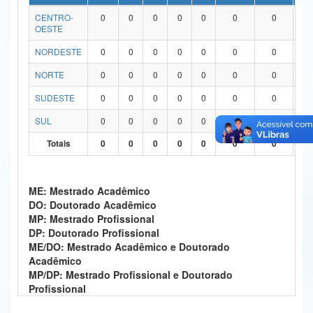
CENTRO-
0
0
0
0
0
0
0
0
Ministério da Ciência, Tecnologia, Inovações e Comunicações
OESTE
Ministério do Meio Ambiente
NORDESTE
0
0
0
0
0
0
0
0
Ministério do Turismo
NORTE
0
0
0
0
0
0
0
0
SUDESTE
0
0
0
0
0
0
0
0
Ministério do Desenvolvimento Regional
SUL
0
0
0
0
0
0
0
0
Controladoria-Geral da União
Totais
0
0
0
0
0
0
0
0
Ministério da Mulher, da Família e dos Direitos Humanos
Secretaria-Geral
ME: Mestrado Acadêmico
DO: Doutorado Acadêmico
Secretaria de Governo
MP: Mestrado Profissional
DP: Doutorado Profissional
Gabinete de Segurança Institucional
ME/DO: Mestrado Acadêmico e Doutorado
Acadêmico
Advocacia-Geral da União
MP/DP: Mestrado Profissional e Doutorado
Profissional
Banco Central do Brasil