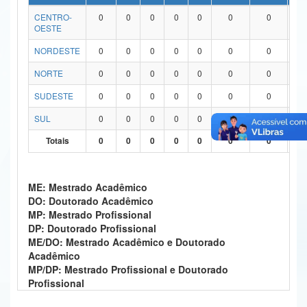
CENTRO-
0
0
0
0
0
0
0
0
Ministério da Ciência, Tecnologia, Inovações e Comunicações
OESTE
Ministério do Meio Ambiente
NORDESTE
0
0
0
0
0
0
0
0
Ministério do Turismo
NORTE
0
0
0
0
0
0
0
0
SUDESTE
0
0
0
0
0
0
0
0
Ministério do Desenvolvimento Regional
SUL
0
0
0
0
0
0
0
0
Controladoria-Geral da União
Totais
0
0
0
0
0
0
0
0
Ministério da Mulher, da Família e dos Direitos Humanos
Secretaria-Geral
ME: Mestrado Acadêmico
DO: Doutorado Acadêmico
Secretaria de Governo
MP: Mestrado Profissional
DP: Doutorado Profissional
Gabinete de Segurança Institucional
ME/DO: Mestrado Acadêmico e Doutorado
Acadêmico
Advocacia-Geral da União
MP/DP: Mestrado Profissional e Doutorado
Profissional
Banco Central do Brasil