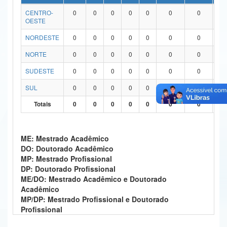
CENTRO-
0
0
0
0
0
0
0
0
Ministério da Ciência, Tecnologia, Inovações e Comunicações
OESTE
Ministério do Meio Ambiente
NORDESTE
0
0
0
0
0
0
0
0
Ministério do Turismo
NORTE
0
0
0
0
0
0
0
0
SUDESTE
0
0
0
0
0
0
0
0
Ministério do Desenvolvimento Regional
SUL
0
0
0
0
0
0
0
0
Controladoria-Geral da União
Totais
0
0
0
0
0
0
0
0
Ministério da Mulher, da Família e dos Direitos Humanos
Secretaria-Geral
ME: Mestrado Acadêmico
DO: Doutorado Acadêmico
Secretaria de Governo
MP: Mestrado Profissional
DP: Doutorado Profissional
Gabinete de Segurança Institucional
ME/DO: Mestrado Acadêmico e Doutorado
Acadêmico
Advocacia-Geral da União
MP/DP: Mestrado Profissional e Doutorado
Profissional
Banco Central do Brasil