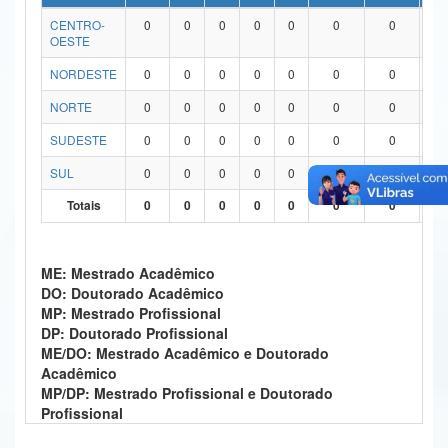
CENTRO-
0
0
0
0
0
0
0
0
Ministério da Ciência, Tecnologia, Inovações e Comunicações
OESTE
Ministério do Meio Ambiente
NORDESTE
0
0
0
0
0
0
0
0
Ministério do Turismo
NORTE
0
0
0
0
0
0
0
0
SUDESTE
0
0
0
0
0
0
0
0
Ministério do Desenvolvimento Regional
SUL
0
0
0
0
0
0
0
0
Controladoria-Geral da União
Totais
0
0
0
0
0
0
0
0
Ministério da Mulher, da Família e dos Direitos Humanos
Secretaria-Geral
ME: Mestrado Acadêmico
DO: Doutorado Acadêmico
Secretaria de Governo
MP: Mestrado Profissional
DP: Doutorado Profissional
Gabinete de Segurança Institucional
ME/DO: Mestrado Acadêmico e Doutorado
Acadêmico
Advocacia-Geral da União
MP/DP: Mestrado Profissional e Doutorado
Profissional
Banco Central do Brasil