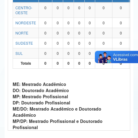
CENTRO-
0
0
0
0
0
0
0
0
Ministério da Ciência, Tecnologia, Inovações e Comunicações
OESTE
Ministério do Meio Ambiente
NORDESTE
0
0
0
0
0
0
0
0
Ministério do Turismo
NORTE
0
0
0
0
0
0
0
0
SUDESTE
0
0
0
0
0
0
0
0
Ministério do Desenvolvimento Regional
SUL
0
0
0
0
0
0
0
0
Controladoria-Geral da União
Totais
0
0
0
0
0
0
0
0
Ministério da Mulher, da Família e dos Direitos Humanos
Secretaria-Geral
ME: Mestrado Acadêmico
DO: Doutorado Acadêmico
Secretaria de Governo
MP: Mestrado Profissional
DP: Doutorado Profissional
Gabinete de Segurança Institucional
ME/DO: Mestrado Acadêmico e Doutorado
Acadêmico
Advocacia-Geral da União
MP/DP: Mestrado Profissional e Doutorado
Profissional
Banco Central do Brasil