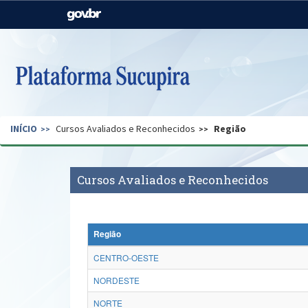
Casa Civil
Ministério da Justiça e
Segurança Pública
Ministério da Agricultura,
Ministério da Educação
Pecuária e Abastecimento
Ministério do Meio Ambiente
Ministério do Turismo
INÍCIO
Cursos Avaliados e Reconhecidos
Região
Secretaria de Governo
Gabinete de Segurança
Institucional
Cursos Avaliados e Reconhecidos
Região
CENTRO-OESTE
NORDESTE
NORTE