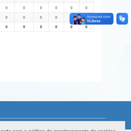
0
0
0
0
0
0
0
0
0
0
0
0
0
0
0
0
0
0
 do sistema: 3.88.9
Copyright 2022 Capes. Todos os direitos reservados.