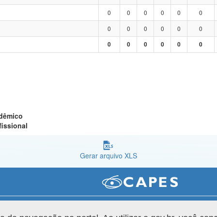
0
0
0
0
0
0
0
0
0
0
0
0
0
0
0
0
0
0
adêmico
fissional
Gerar arquivo XLS
Versão