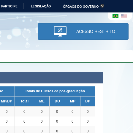
PARTICIPE
LEGISLAÇÃO
ÓRGÃOS DO GOVERNO
stério da Economia
Ministério da Infraestrutura
stério de Minas e Energia
Ministério da Ciência,
Tecnologia, Inovações e
ACESSO RESTRITO
Comunicações
tério da Mulher, da Família
Secretaria-Geral
s Direitos Humanos
lto
uação
Totais de Cursos de pós-graduação
MP/DP
Total
ME
DO
MP
DP
0
0
0
0
0
0
0
0
0
0
0
0
0
0
0
0
0
0