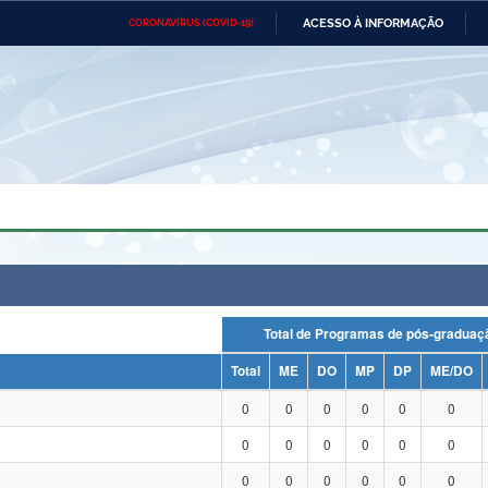
ACESSO À INFORMAÇÃO
CORONAVÍRUS (COVID-19)
Ministério da Defesa
Ministério das Relações
Mini
Exteriores
IR
PARA
O
CONTEÚDO
Ministério da Cidadania
Ministério da Saúde
Mini
Ministério do Desenvolvimento
Controladoria-Geral da União
Minis
Regional
e do
Advocacia-Geral da União
Banco Central do Brasil
Plana
Total de Programas de pós-grad
Total
ME
DO
MP
DP
ME/DO
0
0
0
0
0
0
0
0
0
0
0
0
0
0
0
0
0
0