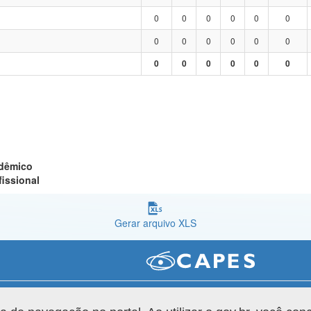
0
0
0
0
0
0
0
0
0
0
0
0
0
0
0
0
0
0
adêmico
fissional
Gerar arquivo XLS
Versão