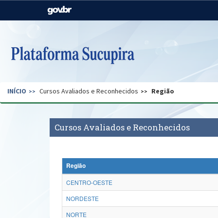
Casa Civil
Ministério da Justiça e
Segurança Pública
Ministério da Agricultura,
Ministério da Educação
Pecuária e Abastecimento
Ministério do Meio Ambiente
Ministério do Turismo
INÍCIO
Cursos Avaliados e Reconhecidos
Região
Secretaria de Governo
Gabinete de Segurança
Institucional
Cursos Avaliados e Reconhecidos
Região
CENTRO-OESTE
NORDESTE
NORTE