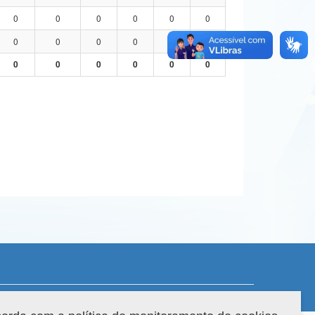
0
0
0
0
0
0
0
0
0
0
0
0
0
0
0
0
0
0
 do sistema: 3.88.9
Copyright 2022 Capes. Todos os direitos reservados.