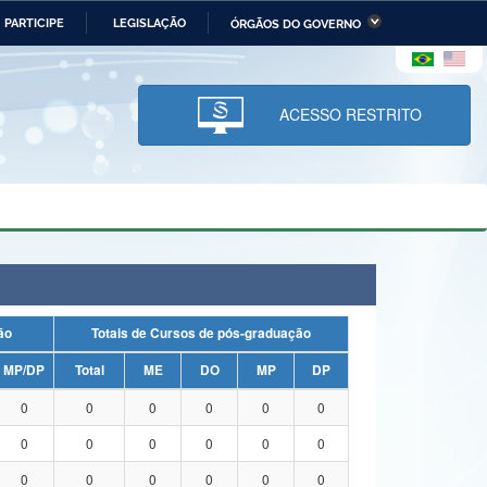
PARTICIPE
LEGISLAÇÃO
ÓRGÃOS DO GOVERNO
stério da Economia
Ministério da Infraestrutura
stério de Minas e Energia
Ministério da Ciência,
Tecnologia, Inovações e
ACESSO RESTRITO
Comunicações
tério da Mulher, da Família
Secretaria-Geral
s Direitos Humanos
lto
uação
Totais de Cursos de pós-graduação
MP/DP
Total
ME
DO
MP
DP
0
0
0
0
0
0
0
0
0
0
0
0
0
0
0
0
0
0