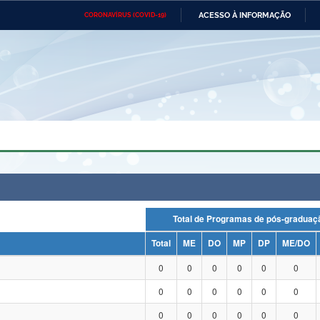
ACESSO À INFORMAÇÃO
CORONAVÍRUS (COVID-19)
Ministério da Defesa
Ministério das Relações
Mini
Exteriores
IR
PARA
O
CONTEÚDO
Ministério da Cidadania
Ministério da Saúde
Mini
Ministério do Desenvolvimento
Controladoria-Geral da União
Minis
Regional
e do
Advocacia-Geral da União
Banco Central do Brasil
Plana
Total de Programas de pós-grad
Total
ME
DO
MP
DP
ME/DO
0
0
0
0
0
0
0
0
0
0
0
0
0
0
0
0
0
0